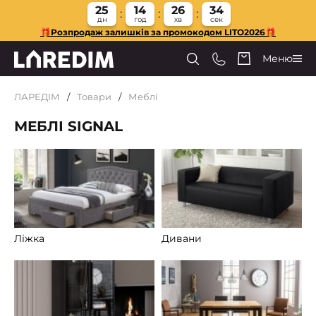
25
14
26
33
дн
год
хв
сек
🎁Розпродаж залишків за промокодом LITO2026🎁
Меню
ЛАРЕДІМ
Товари
Меблі
МЕБЛІ SIGNAL
Ліжка
Дивани