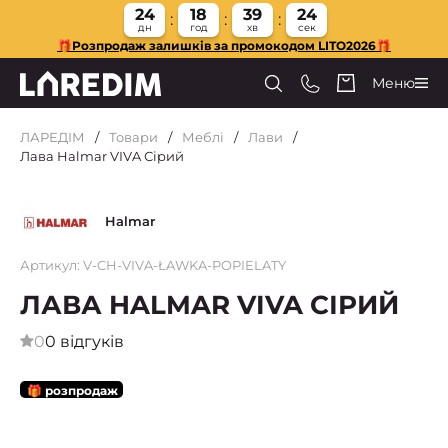
24
18
39
23
дн
год
хв
сек
🎁Розпродаж залишків за промокодом LITO2026🎁
Меню
ЛАРЕДІМ
Товари
Меблі
Лави
Лава Halmar VIVA Сірий
Halmar
Артикул: V-CH-VIVA-ŁAWKA-POPIELATY
ЛАВА HALMAR VIVA СІРИЙ
0
0 відгуків
🎁 розпродаж