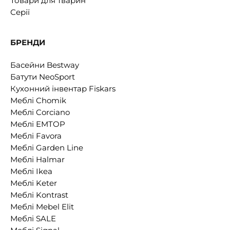
Товари для тварин
Серії
БРЕНДИ
Басейни Bestway
Батути NeoSport
Кухонний інвентар Fiskars
Меблі Chomik
Меблі Corciano
Меблі EMTOP
Меблі Favora
Меблі Garden Line
Меблі Halmar
Меблі Ikea
Меблі Keter
Меблі Kontrast
Меблі Mebel Elit
Меблі SALE