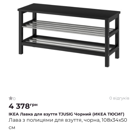
0 відгуків
0
4 378
грн
IKEA Лавка для взуття TJUSIG Чорний (ИКЕА ТЮСИГ)
Лава з полицями для взуття, чорна, 108х34х50
см