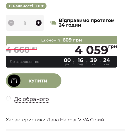
В наявності
1 шт
Відправимо протягом
24 годин
609 грн
Економія
4 059
грн
4 668
грн
00
16
39
23
До завершення:
дн
год
хв
сек
КУПИТИ
До обраного
Характеристики
Лава Halmar VIVA Сірий