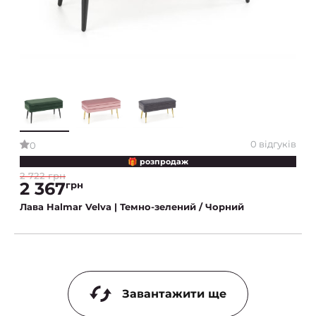
0 відгуків
0
🎁 розпродаж
2 722 грн
2 367
грн
Лава Halmar Velva | Темно-зелений / Чорний
Завантажити ще