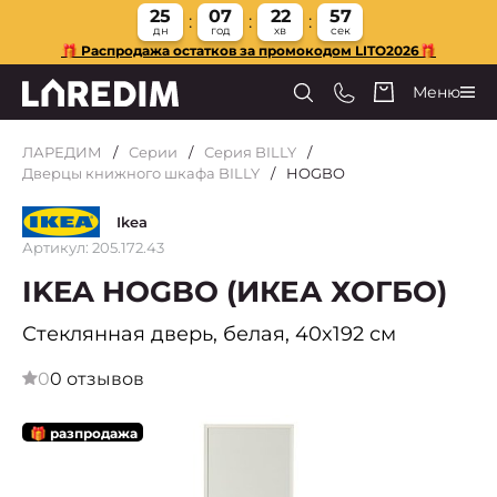
25
07
22
57
дн
год
хв
сек
🎁 Распродажа остатков за промокодом LITO2026🎁
Меню
ЛАРЕДИМ
Серии
Серия BILLY
Дверцы книжного шкафа BILLY
HOGBO
Ikea
Артикул: 205.172.43
IKEA HOGBO (ИКЕА ХОГБО)
Стеклянная дверь, белая, 40x192 см
0
0 отзывов
🎁 разпродажа