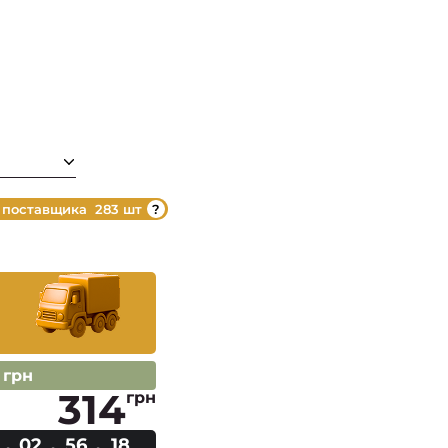
 поставщика
283 шт
 грн
314
грн
02
56
18