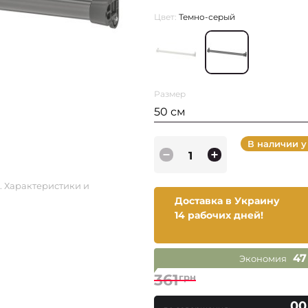
Цвет:
Темно-серый
Размер
50 см
В наличии у
. Характеристики и
Доставка в Украину
14 рабочих дней!
47
Экономия
361
грн
00