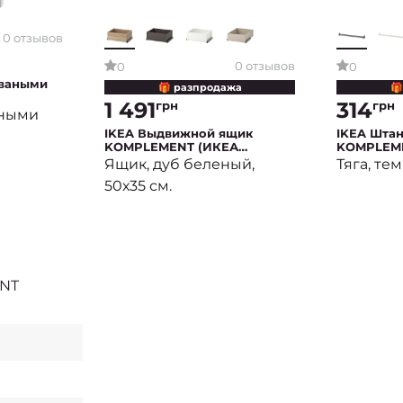
0 отзывов
0 отзывов
0
0
оваными
🎁 разпродажа
🎁
1 491
314
грн
грн
А
аными
IKEA Выдвижной ящик
IKEA Шта
ы
KOMPLEMENT (ИКЕА
KOMPLEM
КОМПЛИМЕНТ)
КОМПЛИМ
Ящик, дуб беленый,
Тяга, те
50х35 см.
ENT