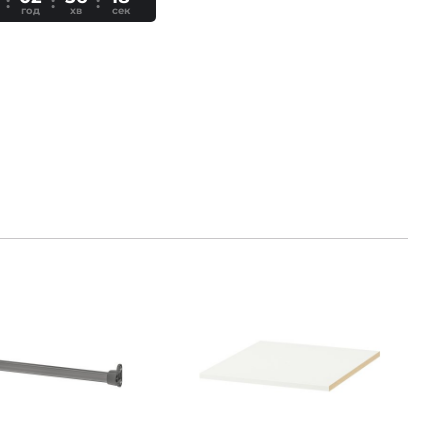
год
хв
сек