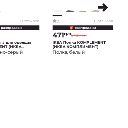
0 отзывов
0 отзывов
0
 разпродажа
🎁 разпродажа
471
грн
542 грн
нга для одежды
IKEA Полка KOMPLEMENT
ENT (ИКЕА
(ИКЕА КОМПЛИМЕНТ)
ЕНТ)
мно-серый
Полка, белый