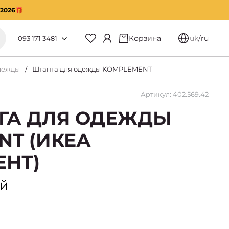
O2026🎁
Корзина
uk
/
ru
093 171 3481
дежды
Штанга для одежды KOMPLEMENT
Артикул: 402.569.42
НГА ДЛЯ ОДЕЖДЫ
NT (ИКЕА
НТ)
ый