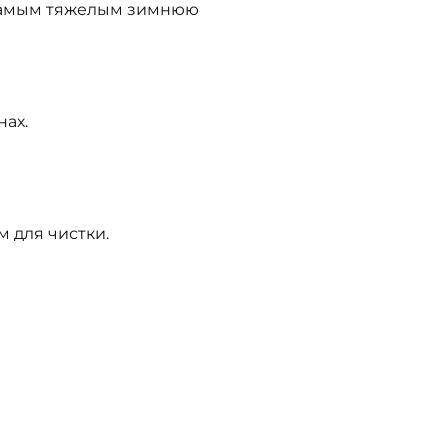
о самым тяжелым зимнюю
нах.
 для чистки.