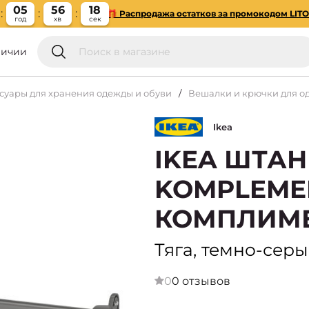
05
56
17
🎁 Распродажа остатков за промокодом LIT
год
хв
сек
личии
суары для хранения одежды и обуви
Вешалки и крючки для о
Ikea
IKEA ШТА
KOMPLEME
КОМПЛИМЕ
Тяга, темно-сер
0
0 отзывов