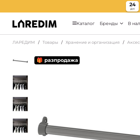
24
дн
Каталог
Бренды
В на
ЛАРЕДИМ
Товары
Хранение и организация
Аксес
🎁 разпродажа