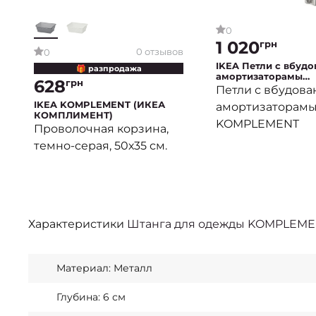
0
1 020
грн
0 отзывов
0
IKEA Петли с вбуд
🎁 разпродажа
амортизаторамы
628
грн
KOMPLEMENT (ИКЕ
Петли с вбудов
КОМПЛИМЕНТ)
IKEA KOMPLEMENT (ИКЕА
амортизаторам
КОМПЛИМЕНТ)
KOMPLEMENT
Проволочная корзина,
темно-серая, 50х35 см.
Характеристики
Штанга для одежды KOMPLEM
Материал: Металл
Глубина: 6 см