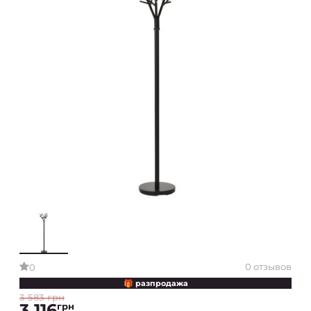
0 отзывов
0
🎁 разпродажа
3 583 грн
3 116
грн