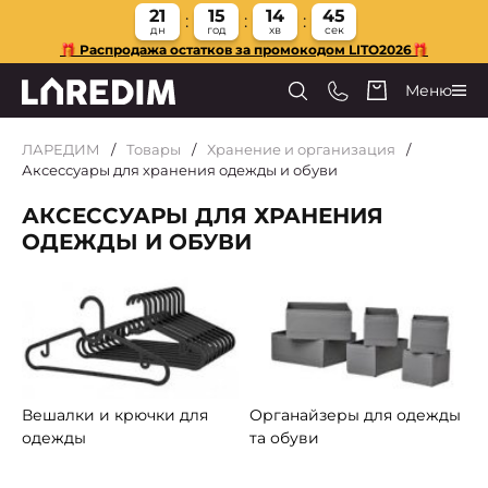
21
15
14
43
дн
год
хв
сек
🎁 Распродажа остатков за промокодом LITO2026🎁
Меню
ЛАРЕДИМ
Товары
Хранение и организация
Аксессуары для хранения одежды и обуви
АКСЕССУАРЫ ДЛЯ ХРАНЕНИЯ
ОДЕЖДЫ И ОБУВИ
Вешалки и крючки для
Органайзеры для одежды
одежды
та обуви