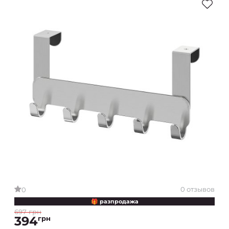
0 отзывов
0
🎁 разпродажа
697 грн
394
грн