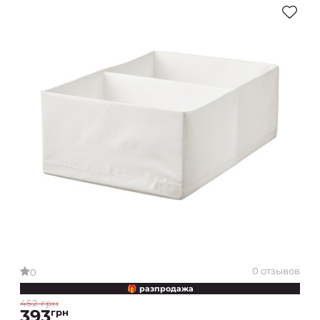
0 отзывов
0
🎁 разпродажа
452 грн
393
грн