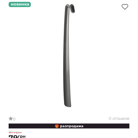
новинка
0 отзывов
0
🎁 разпродажа
91 грн
79
грн