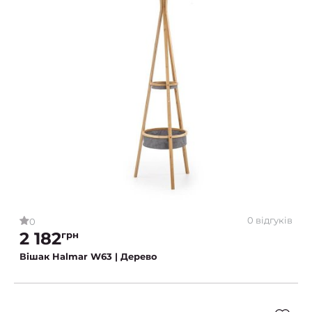
0 відгуків
0
2 182
грн
Вішак Halmar W63 | Дерево