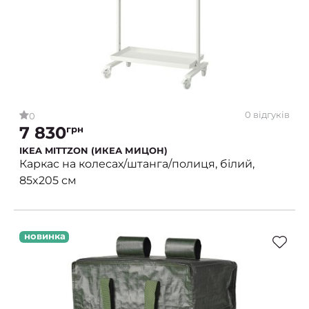
0 відгуків
0
7 830
грн
IKEA MITTZON (ИКЕА МИЦОН)
Каркас на колесах/штанга/полиця, білий,
85x205 см
новинка