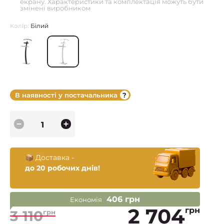
екрану. Характеристики та комплектація можуть бути
змінені виробником
Колір:
Білий
В наявності у постачальника
📦 Доставка -
до 20 робочих днів!
406 грн
Економія
2 704
грн
3 110
грн