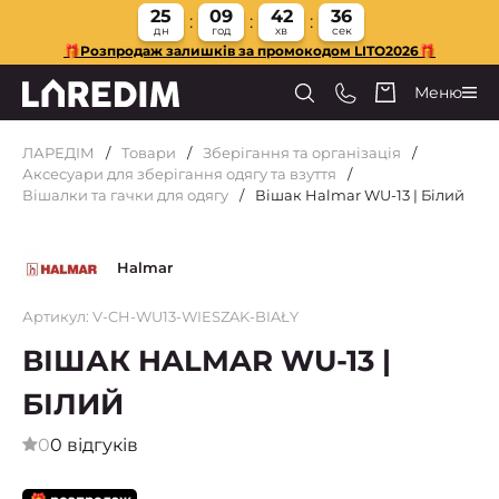
25
09
42
35
дн
год
хв
сек
🎁Розпродаж залишків за промокодом LITO2026🎁
Меню
ЛАРЕДІМ
Товари
Зберігання та організація
Аксесуари для зберігання одягу та взуття
Вішалки та гачки для одягу
Вішак Halmar WU-13 | Білий
Halmar
Артикул: V-CH-WU13-WIESZAK-BIAŁY
ВІШАК HALMAR WU-13 |
БІЛИЙ
0
0 відгуків