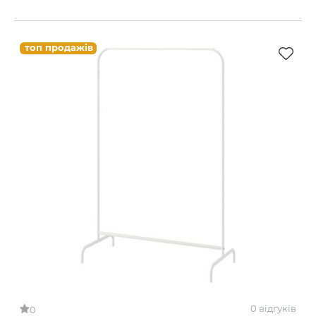
топ продажів
0 відгуків
0