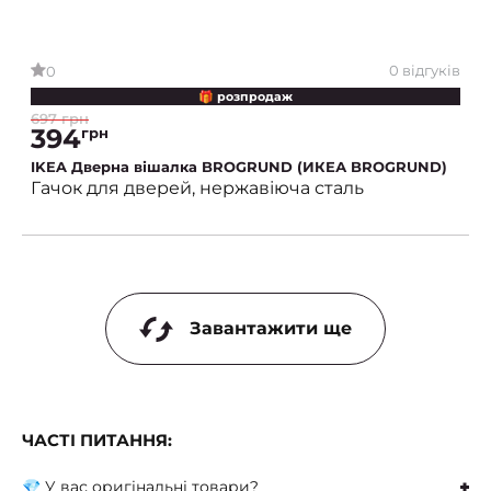
0 відгуків
0
🎁 розпродаж
697 грн
394
грн
IKEA Дверна вішалка BROGRUND (ИКЕА BROGRUND)
Гачок для дверей, нержавіюча сталь
Завантажити ще
ЧАСТІ ПИТАННЯ:
💎 У вас оригінальні товари?