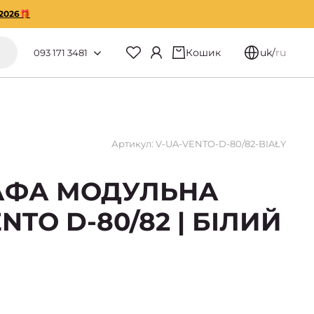
2026🎁
Кошик
uk
/
ru
093 171 3481
Артикул: V-UA-VENTO-D-80/82-BIAŁY
АФА МОДУЛЬНА
TO D-80/82 | БІЛИЙ