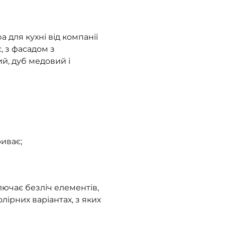
для кухні від компанії
, з фасадом з
ий, дуб медовий і
иває;
лючає безліч елементів,
олірних варіантах, з яких