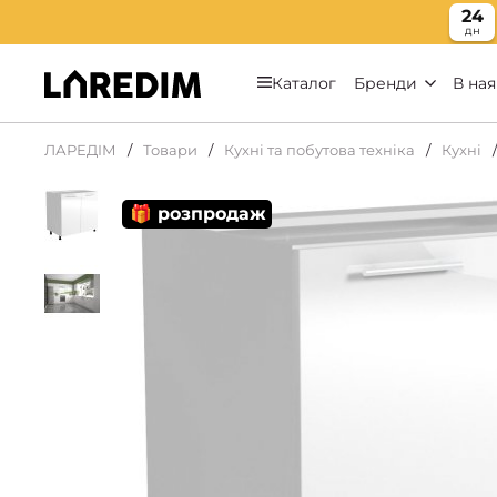
24
дн
Каталог
Бренди
В ная
ЛАРЕДІМ
Товари
Кухні та побутова техніка
Кухні
🎁 розпродаж