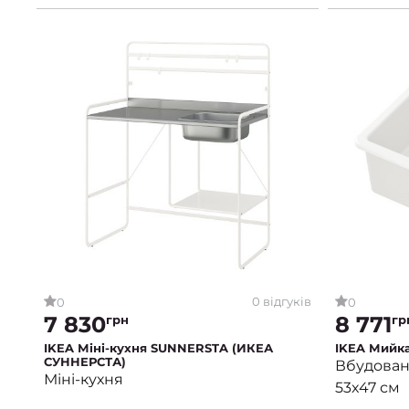
0 відгуків
0
0
7 830
8 771
грн
гр
IKEA Міні-кухня SUNNERSTA (ИКЕА
IKEA Мийк
СУННЕРСТА)
Вбудована
Міні-кухня
53x47 см