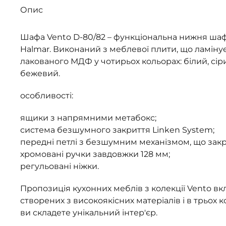
Опис
Шафа Vento D-80/82 – функціональна нижня шафа 
Halmar. Виконаний з меблевої плити, що ламінує
лакованого МДФ у чотирьох кольорах: білий, сір
бежевий.
особливості:
ящики з напрямними метабокс;
система безшумного закриття Linken System;
передні петлі з безшумним механізмом, що закр
хромовані ручки завдовжки 128 мм;
регульовані ніжки.
Пропозиція кухонних меблів з колекції Vento вк
створених з високоякісних матеріалів і в трьох к
ви складете унікальний інтер'єр.