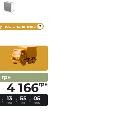
 у постачальника
 грн
4 166
грн
13
55
04
год
хв
сек