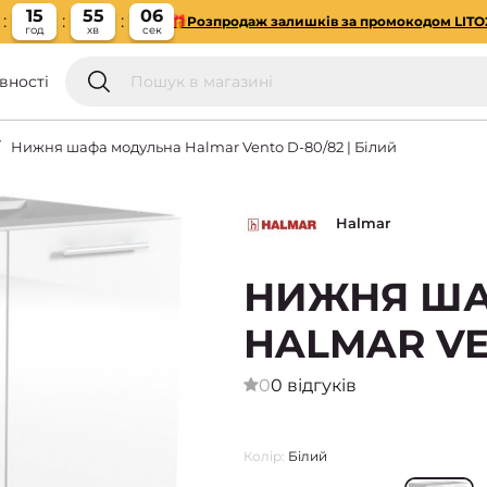
15
55
05
🎁Розпродаж залишків за промокодом LITO
год
хв
сек
вності
Нижня шафа модульна Halmar Vento D-80/82 | Білий
Halmar
НИЖНЯ Ш
HALMAR VEN
0
0 відгуків
Колір:
Білий