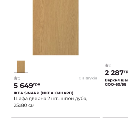
0
2 287
г
0 відгуків
0
Верхня ша
5 649
грн
GOO-60/58 |
IKEA SINARP (ИКЕА СИНАРП)
Шафа дверна 2 шт., шпон дуба,
25х80 см