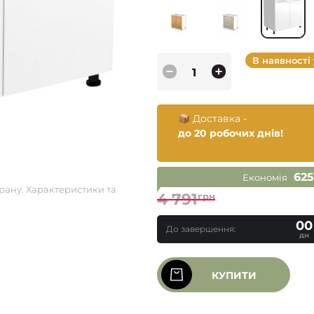
В наявності
📦 Доставка -
до 20 робочих днів!
625
Економія
рану. Характеристики та
4 791
грн
00
До завершення:
дн
КУПИТИ