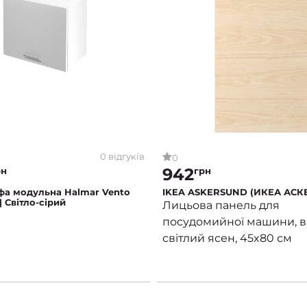
0 відгуків
0
942
рн
грн
фа модульна Halmar Vento
IKEA ASKERSUND (ИКЕА АСК
 Світло-сірий
Лицьова панель для
посудомийної машини, в
світлий ясен, 45x80 см