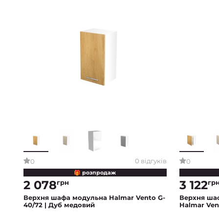
0 відгуків
0
0
🎁 розпродаж
2 078
3 122
грн
гр
Верхня шафа модульна Halmar Vento G-
Верхня ша
40/72 | Дуб медовий
Halmar Ven