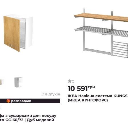
0
10 591
грн
0 відгуків
IKEA Навісна система KUNG
(ИКЕА КУНГСФОРС)
🎁 розпродаж
н
фа з сушарками для посуду
to GC-60/72 | Дуб медовий