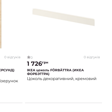
0 відгуків
0 відгуків
0
1 726
грн
ЕРСУНД)
IKEA цоколь FÖRBÄTTRA (ИКЕА
ФОРБЭТТРА)
Цоколь декоративний, кремовий
ізерунок