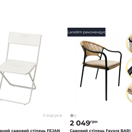
Laredim рекомендує
0 відгуків
0
2 049
грн
аний садовий стілець FEJAN
Садовий стілець Favora BAR