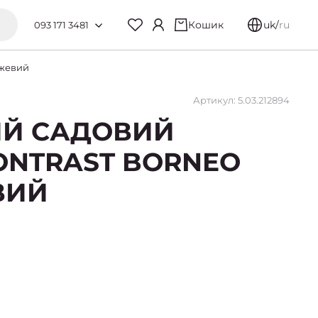
Кошик
uk
/
ru
093 171 3481
ежевий
Артикул: 5.03.212894
Й САДОВИЙ
ONTRAST BORNEO
ВИЙ