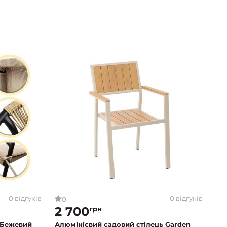
0 відгуків
0 відгуків
0
2 700
грн
I Бежевий
Алюмінієвий садовий стілець Garden