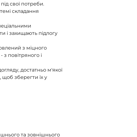
під свої потреби.
стемі складання
спеціальними
ти і захищають підлогу
товлений з міцного
 з повітряного і
огляду, достатньо м'якої
 щоб зберегти їх у
ішнього та зовнішнього