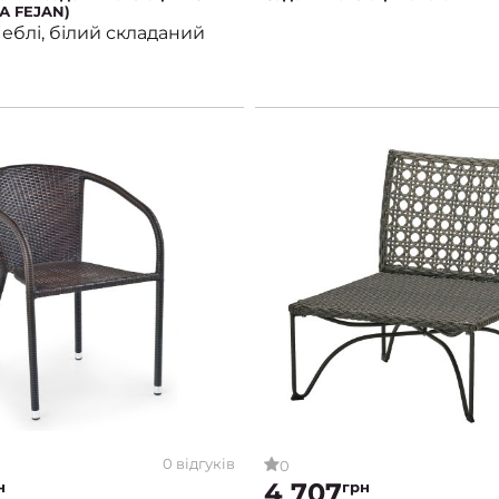
А FEJAN)
меблі, білий складаний
0 відгуків
0
4 707
н
грн