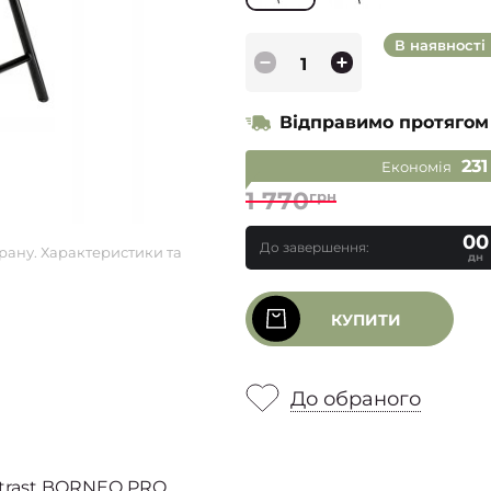
В наявності
Відправимо протягом
231
Економія
1 770
грн
00
До завершення:
рану. Характеристики та
дн
КУПИТИ
До обраного
ntrast BORNEO PRO