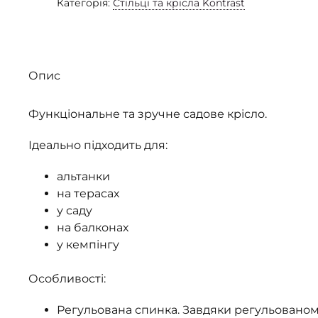
Категорія:
Стільці та крісла Kontrast
Опис
Функціональне та зручне садове крісло.
Ідеально підходить для:
альтанки
на терасах
у саду
на балконах
у кемпінгу
Особливості:
Регульована спинка. Завдяки регульованому