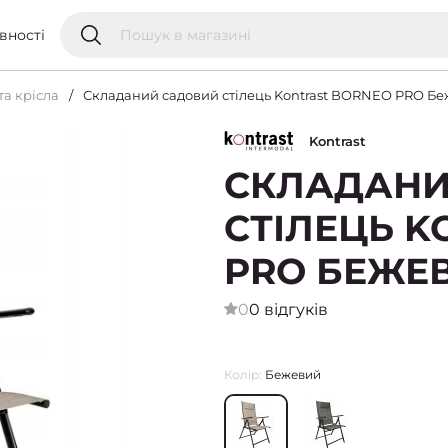
вності
 та крісла
Складаний садовий стілець Kontrast BORNEO PRO Б
Kontrast
СКЛАДАНИ
СТІЛЕЦЬ K
PRO БЕЖЕ
0
0 відгуків
Колір:
Бежевий