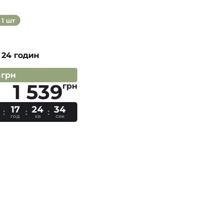
1 шт
 24 годин
 грн
1 539
грн
17
24
33
год
хв
сек