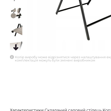
Колір виробу може відрізнятися через налаштування ек
комплектація можуть бути змінені виробником
Характеристики
Складаний садовий стілець Ko