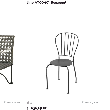
Line ATO0401 Бежевий
0 відгуків
0 відгуків
0
1 569
грн