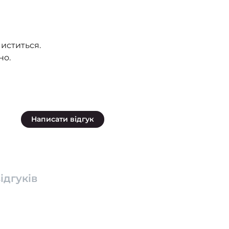
чиститься.
но.
Написати відгук
ідгуків