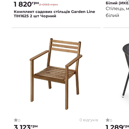
1 820
грн
Білий (ИКЕ
2 093 грн
Стілець, 
Комплект садових стільців Garden Line
білий
TIH1625 2 шт Чорний
0 відгуків
0
0
3 123
1 289
грн
гр