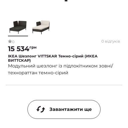
0 відгуків
0
15 534
грн
IKEA Шезлонг VITTSKAR Темно-сірий (ИКЕА
ВИТТСКАР)
Модульний шезлонг із підлокітником зовні/
технораттан темно-сірий
Завантажити ще