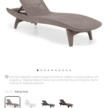
Колір виробу може відрізнятися через налаштування
екрану. Характеристики та комплектація можуть бути
змінені виробником
Колір:
Капучіно