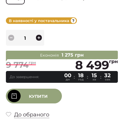
В наявності у постачальника
1 275 грн
Економія
8 499
грн
9 774
грн
00
18
15
31
До завершення:
дн
год
хв
сек
КУПИТИ
До обраного