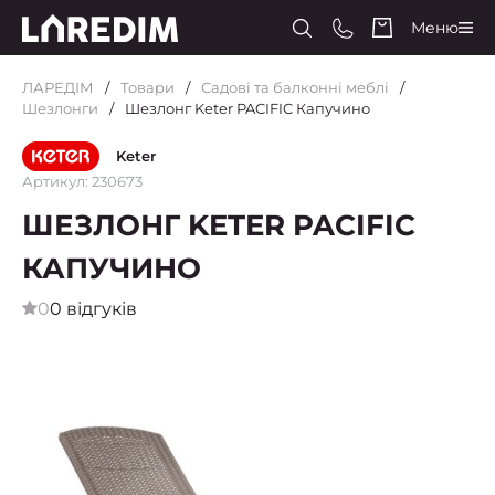
Меню
ЛАРЕДІМ
Товари
Садові та балконні меблі
Шезлонги
Шезлонг Keter PACIFIC Капучино
Keter
Артикул: 230673
ШЕЗЛОНГ KETER PACIFIC
КАПУЧИНО
0
0 відгуків