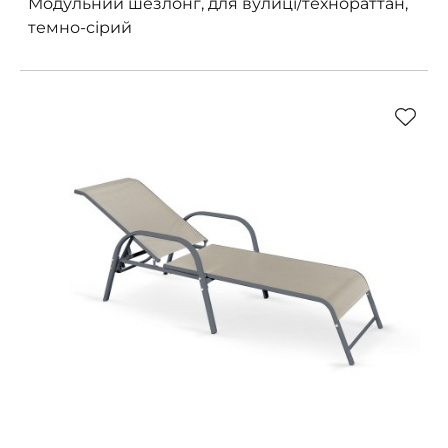
Модульний шезлонг, для вулиці/технораттан,
темно-сірий