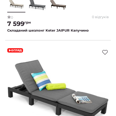
0 відгуків
0
7 599
грн
Складаний шезлонг Keter JAIPUR Капучино
огляд