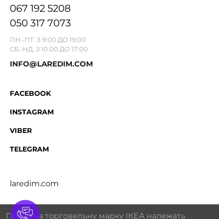
067 192 5208
050 317 7073
ПН.-ПТ. З 9:00 ДО 19:00
СБ.-НД. З 10:00 ДО 17:00
INFO@LAREDIM.COM
FACEBOOK
INSTAGRAM
VIBER
TELEGRAM
laredim.com
Права на торговельну марку IКЕА належать