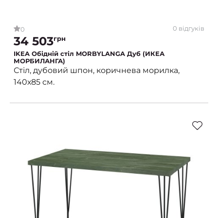
0 відгуків
0
34 503
грн
IKEA Обідній стіл MORBYLANGA Дуб (ИКЕА
МОРБИЛАНГА)
Стіл, дубовий шпон, коричнева морилка,
140х85 см.