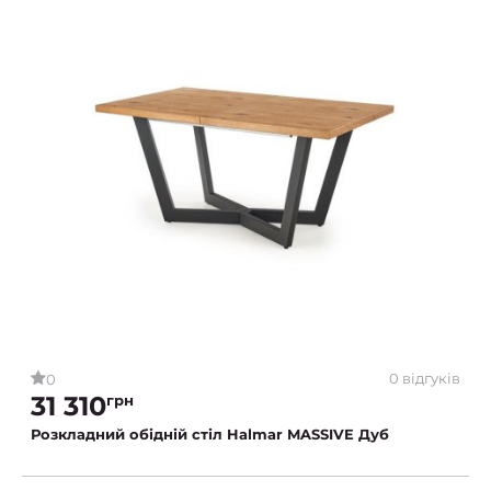
0 відгуків
0
31 310
грн
Розкладний обідній стіл Halmar MASSIVE Дуб