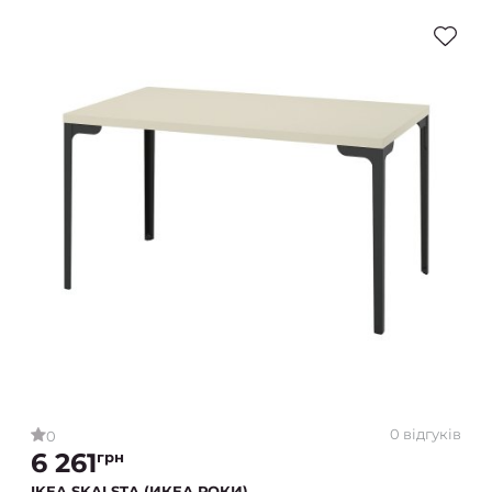
0 відгуків
0
6 261
грн
IKEA SKALSTA (ИКЕА РОКИ)