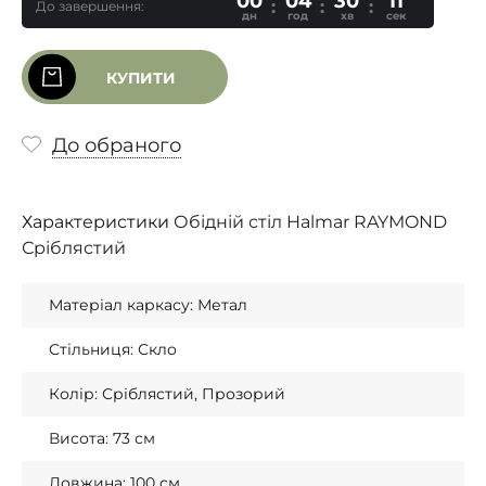
00
04
30
10
До завершення:
дн
год
хв
сек
КУПИТИ
До обраного
Характеристики
Обідній стіл Halmar RAYMOND
Сріблястий
Матеріал каркасу: Метал
Стільниця: Скло
Колір: Сріблястий, Прозорий
Висота: 73 см
Довжина: 100 см