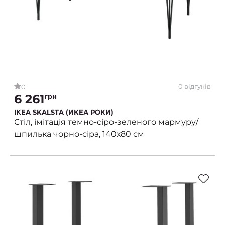
0 відгуків
0
6 261
грн
IKEA SKALSTA (ИКЕА РОКИ)
Стіл, імітація темно-сіро-зеленого мармуру/
шпилька чорно-сіра, 140х80 см