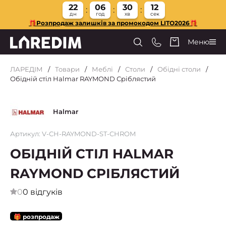
22
06
30
11
дн
год
хв
сек
🎁Розпродаж залишків за промокодом LITO2026🎁
Меню
ЛАРЕДІМ
Товари
Меблі
Столи
Обідні столи
Обідній стіл Halmar RAYMOND Сріблястий
Halmar
Артикул: V-CH-RAYMOND-ST-CHROM
ОБІДНІЙ СТІЛ HALMAR
RAYMOND СРІБЛЯСТИЙ
0
0 відгуків
🎁 розпродаж