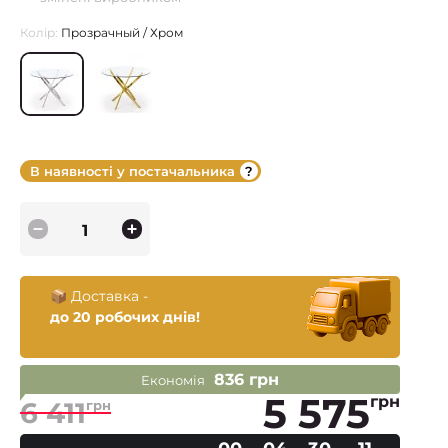
Колір:
Прозрачный / Хром
В наявності у постачальника
📦 Доставка -
до 20 робочих днів!
836 грн
Економія
5 575
грн
6 411
грн