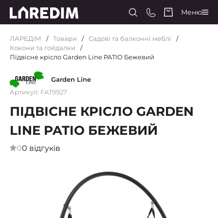
Меню
ЛАРЕДІМ
Товари
Садові та балконні меблі
Кокони та гойдалки
Підвісне крісло Garden Line PATIO Бежевий
Garden Line
Артикул: FAT9927
ПІДВІСНЕ КРІСЛО GARDEN
LINE PATIO БЕЖЕВИЙ
0
0 відгуків