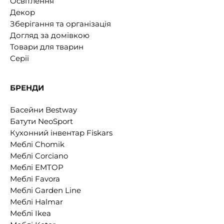
Освітлення
Декор
Зберігання та організація
Догляд за домівкою
Товари для тварин
Серії
БРЕНДИ
Басейни Bestway
Батути NeoSport
Кухонний інвентар Fiskars
Меблі Chomik
Меблі Corciano
Меблі EMTOP
Меблі Favora
Меблі Garden Line
Меблі Halmar
Меблі Ikea