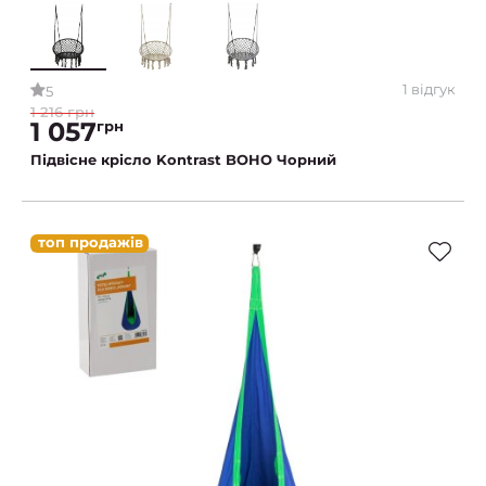
1 відгук
5
1 216 грн
1 057
грн
Підвісне крісло Kontrast BOHO Чорний
топ продажів