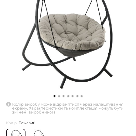
Колір виробу може відрізнятися через налаштування
екрану. Характеристики та комплектація можуть бути
змінені виробником
Колір:
Бежевий