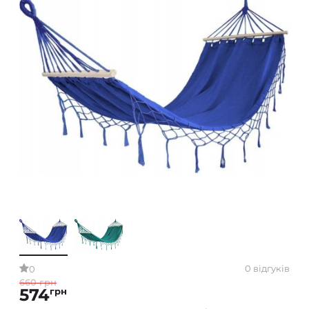
0 відгуків
0
660 грн
574
грн