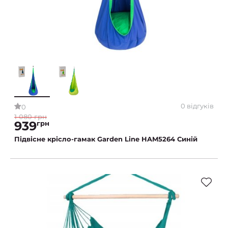
0 відгуків
0
1 080 грн
939
грн
Підвісне крісло-гамак Garden Line HAM5264 Синій