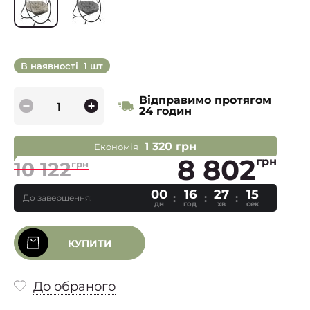
В наявності
1 шт
Відправимо протягом
24 годин
1 320 грн
Економія
8 802
грн
10 122
грн
00
16
27
14
До завершення:
дн
год
хв
сек
КУПИТИ
До обраного