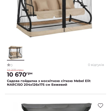
0 відгуків
0
12 271 грн
10 670
грн
Садова гойдалка з москітною сіткою Mebel Elit
NARCISO 204х126х175 см Бежевий