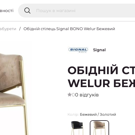
вності
 табурети
Обідній стілець Signal BONO Welur Бежевий
Signal
ОБІДНІЙ С
WELUR БЕ
0
0 відгуків
Колір:
Бежевий / Золотий