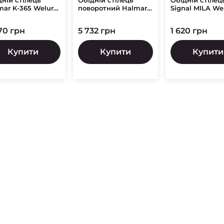
дній стілець
Обідній стілець
Обідній стілец
mar K-365 Welur
поворотний Halmar
Signal MILA We
ий
K540 Попелястий
Сірий
70 грн
5 732 грн
1 620 грн
Купити
Купити
Купити