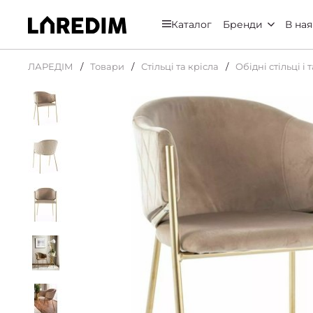
Каталог
Бренди
В ная
ЛАРЕДІМ
Товари
Стільці та крісла
Обідні стільці і