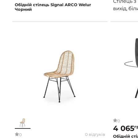
Стілець з
Обідній стілець Signal ARCO Welur
вихід, біл
Чорний
0
4 065
г
0 відгуків
0
Обідній ст