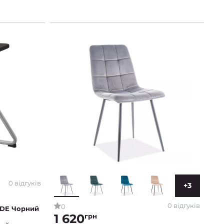
0 відгуків
+3
0 відгуків
0
NDE Чорний
1 620
грн