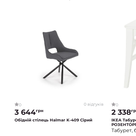
0 відгуків
0
0
3 644
2 338
грн
г
Обідній стілець Halmar K-409 Сірий
IKEA Табу
РОЗЕНТОР
Табурет, 