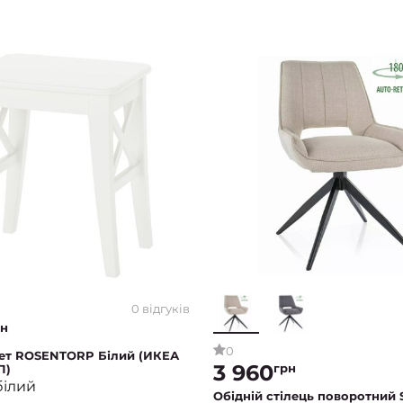
0 відгуків
рн
0
рет ROSENTORP Білий (ИКЕА
3 960
грн
П)
білий
Обідній стілець поворотний 