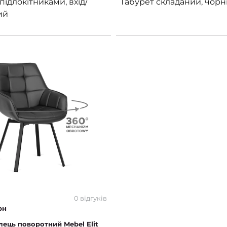
 підлокітниками, вхід/
Табурет складаний, чор
ий
0 відгуків
рн
ілець поворотний Mebel Elit