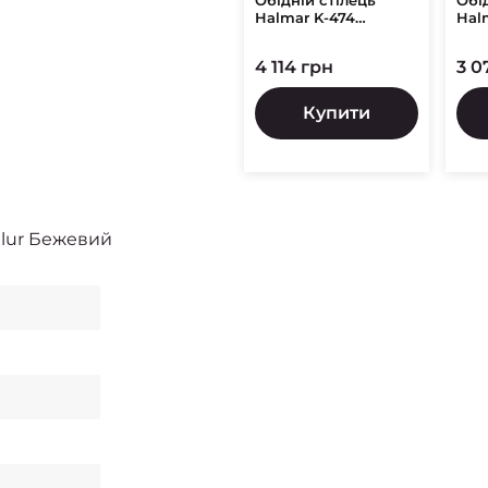
Обідній стілець
Обі
Halmar K-474
Hal
Бежевий
Сір
4 114 грн
3 0
Купити
elur Бежевий