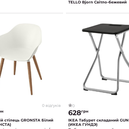
TELLO Bjorn Світло-бежевий
0 відгуків
0
628
рн
грн
ій стілець GRONSTA Білий
IKEA Табурет складаний GU
НСТА)
(ИКЕА ГУНДЭ)