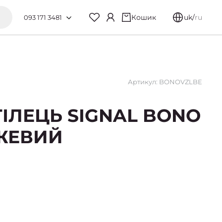
Кошик
uk
/
ru
093 171 3481
Артикул: BONOVZLBE
ТІЛЕЦЬ SIGNAL BONO
ЖЕВИЙ