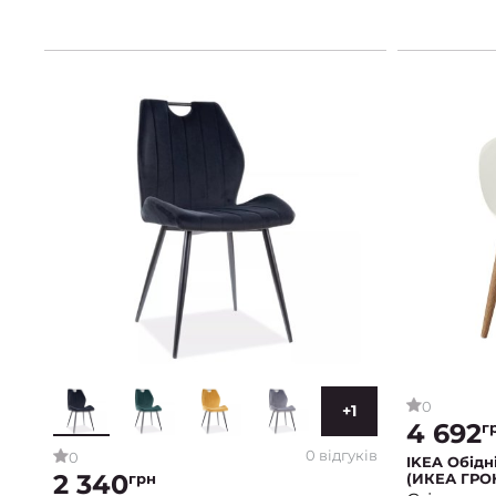
0
+1
4 692
г
0 відгуків
0
IKEA Обідн
2 340
грн
(ИКЕА ГРО