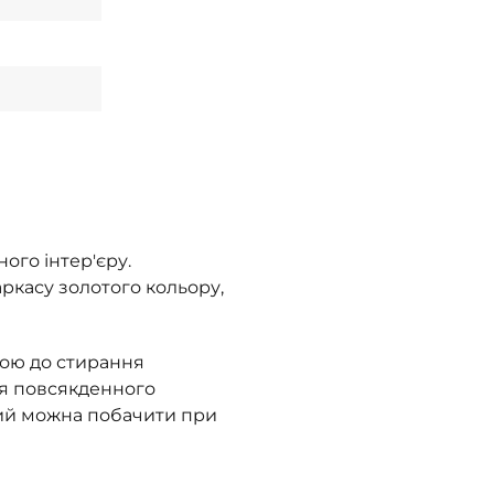
ого інтер'єру.
аркасу золотого кольору,
кою до стирання
ля повсякденного
кий можна побачити при