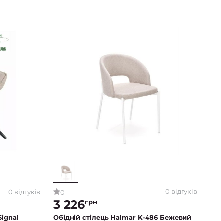
0 відгуків
0 відгуків
0
3 226
грн
Обідній стілець Halmar K-486 Бежевий
Signal