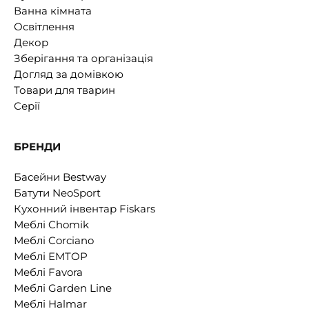
Ванна кімната
Освітлення
Декор
Зберігання та організація
Догляд за домівкою
Товари для тварин
Серії
БРЕНДИ
Басейни Bestway
Батути NeoSport
Кухонний інвентар Fiskars
Меблі Chomik
Меблі Corciano
Меблі EMTOP
Меблі Favora
Меблі Garden Line
Меблі Halmar