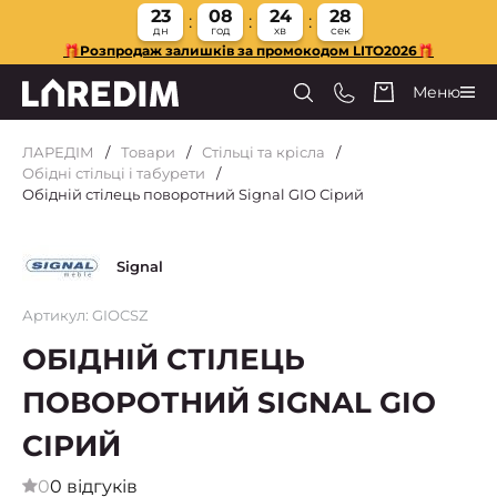
23
08
24
28
дн
год
хв
сек
🎁Розпродаж залишків за промокодом LITO2026🎁
Меню
ЛАРЕДІМ
Товари
Стільці та крісла
Обідні стільці і табурети
Обідній стілець поворотний Signal GIO Сірий
Signal
Артикул: GIOCSZ
ОБІДНІЙ СТІЛЕЦЬ
ПОВОРОТНИЙ SIGNAL GIO
СІРИЙ
0
0 відгуків