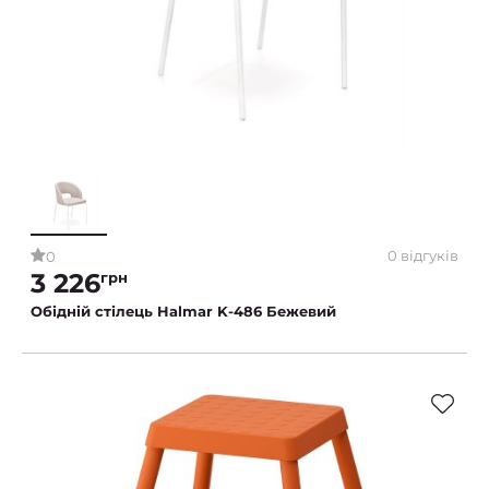
0 відгуків
0
3 226
грн
Обідній стілець Halmar K-486 Бежевий