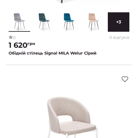
+3
0 відгуків
0
1 620
грн
Обідній стілець Signal MILA Welur Сірий