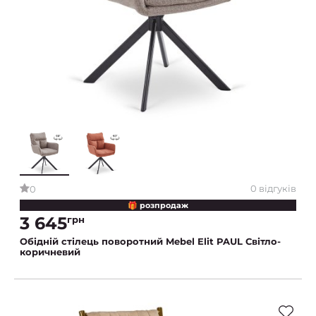
0 відгуків
0
🎁 розпродаж
3 645
грн
Обідній стілець поворотний Mebel Elit PAUL Світло-
коричневий