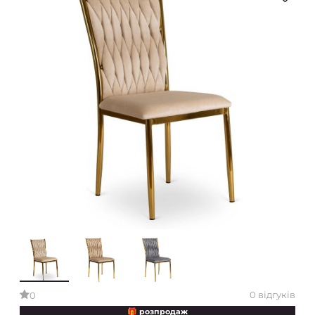
0 відгуків
0
🎁 розпродаж