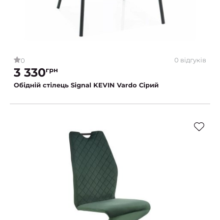
0 відгуків
0
3 330
грн
Обідній стілець Signal KEVIN Vardo Сірий