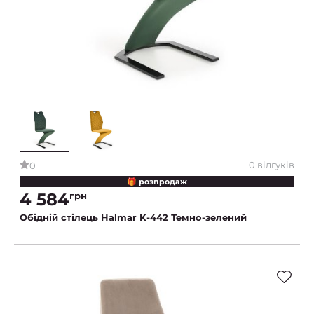
0 відгуків
0
🎁 розпродаж
4 584
грн
Обідній стілець Halmar K-442 Темно-зелений