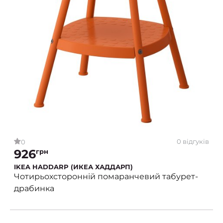
0 відгуків
0
926
грн
IKEA HADDARP (ИКЕА ХАДДАРП)
Чотирьохсторонній помаранчевий табурет-
драбинка