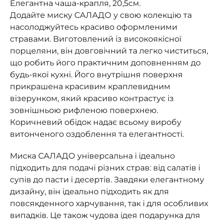
Елегантна чаша-крапля, 20,5см.
Додайте миску САЛАДО у свою колекцію та
насолоджуйтесь красиво оформленими
стравами. Виготовлений із високоякісної
порцеляни, він довговічний та легко чиститься,
що робить його практичним доповненням до
будь-якої кухні. Його внутрішня поверхня
прикрашена красивим краплевидним
візерунком, який красиво контрастує із
зовнішньою рифленою поверхнею.
Коричневий обідок надає всьому виробу
витонченого оздоблення та елегантності.
Миска САЛАДО універсальна і ідеально
підходить для подачі різних страв: від салатів і
супів до пасти і десертів. Завдяки елегантному
дизайну, він ідеально підходить як для
повсякденного харчування, так і для особливих
випадків. Це також чудова ідея подарунка для