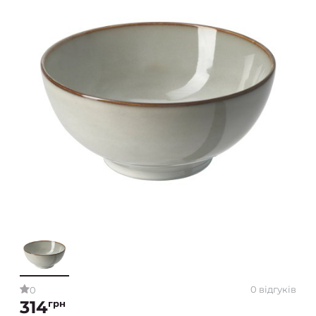
0 відгуків
0
314
грн