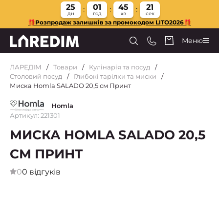
25
01
45
21
дн
год
хв
сек
🎁Розпродаж залишків за промокодом LITO2026🎁
Меню
ЛАРЕДІМ
Товари
Кулінарія та посуд
Столовий посуд
Глибокі тарілки та миски
Миска Homla SALADO 20,5 см Принт
Homla
Артикул: 221301
МИСКА HOMLA SALADO 20,5
СМ ПРИНТ
0
0 відгуків