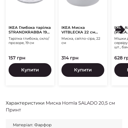
IKEA Глибока тарілка
IKEA Миска
IKEA 
STRANDKRABBA 19
VITBLECKA 22 см
(ИКЕА
см Прозорий (ИКЕА
Світло-сірий (ИКЕА
АКЕРХ
Тарілка глибока, скло/
Миска, світло-сіра, 22
Мішки 
СТРАНДКРАББ)
ВИТБЛЕЦКАЯ)
прозоре, 19 см
см
сервіру
шт., ба
157 грн
314 грн
628 г
Купити
Купити
Характеристики
Миска Homla SALADO 20,5 см
Принт
Матеріал: Фарфор