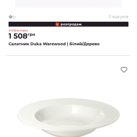
0 відгуків
0
🎁 розпродаж
1 734 грн
1 508
грн
Салатник Duka Warewood | Білий/Дерево