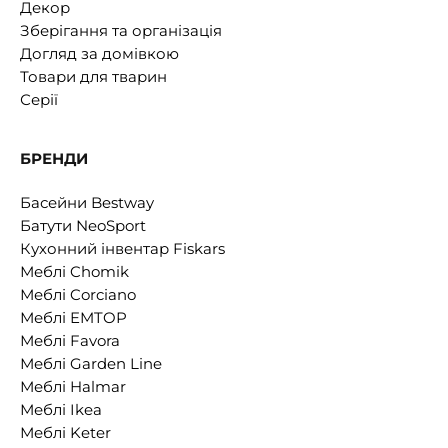
Декор
Зберігання та організація
Догляд за домівкою
Товари для тварин
Серії
БРЕНДИ
Басейни Bestway
Батути NeoSport
Кухонний інвентар Fiskars
Меблі Chomik
Меблі Corciano
Меблі EMTOP
Меблі Favora
Меблі Garden Line
Меблі Halmar
Меблі Ikea
Меблі Keter