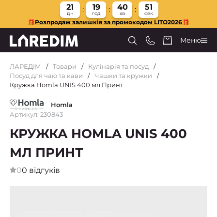
21
19
40
50
дн
год
хв
сек
🎁Розпродаж залишків за промокодом LITO2026🎁
Меню
ЛАРЕДІМ
Товари
Кулінарія та посуд
Посуд для чаю та кави
Чашки та кружки
Кружка Homla UNIS 400 мл Принт
Homla
Артикул: 230843
КРУЖКА HOMLA UNIS 400
МЛ ПРИНТ
0
0 відгуків