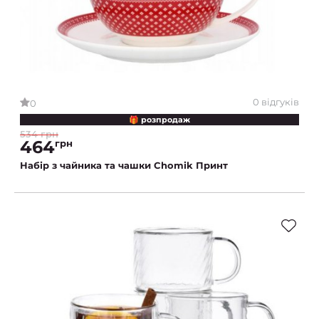
0 відгуків
0
🎁 розпродаж
534 грн
464
грн
Набір з чайника та чашки Chomik Принт