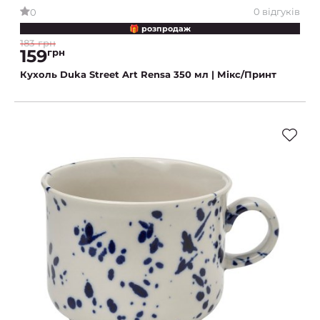
0 відгуків
0
🎁 розпродаж
183 грн
159
грн
Кухоль Duka Street Art Rensa 350 мл | Мікс/Принт