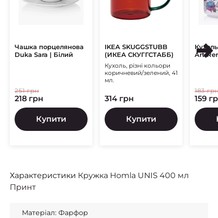
Чашка порцелянова
IKEA SKUGGSTUBB
Кухоль
Duka Sara | Білий
(ИКЕА СКУГГСТАББ)
Art Re
Мікс/
Кухоль, різні кольори
коричневий/зелений, 41
мл.
251 грн
183 гр
218 грн
314 грн
159 г
Купити
Купити
Характеристики
Кружка Homla UNIS 400 мл
Принт
Матеріал: Фарфор