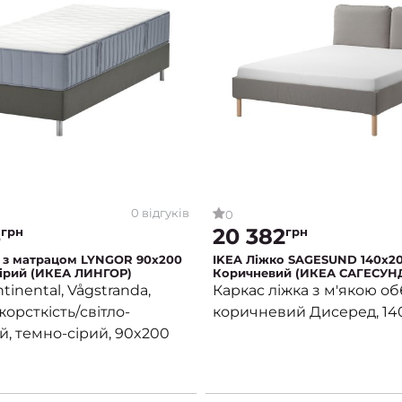
0 відгуків
0
3
20 382
грн
грн
 з матрацом LYNGOR 90x200
IKEA Ліжко SAGESUND 140x2
ірий (ИКЕА ЛИНГОР)
Коричневий (ИКЕА САГЕСУН
tinental, Vågstranda,
Каркас ліжка з м'якою о
орсткість/світло-
коричневий Дисеред, 14
, темно-сірий, 90x200