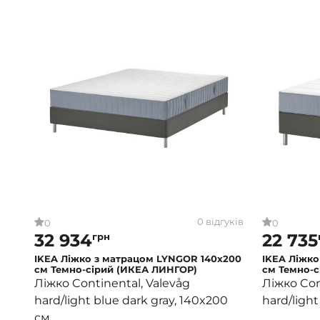
0 відгуків
0
0
32 934
22 735
грн
IKEA Ліжко з матрацом LYNGOR 140х200
IKEA Ліжко
см Темно-сірий (ИКЕА ЛИНГОР)
см Темно-с
Ліжко Continental, Valevåg
Ліжко Con
hard/light blue dark gray, 140x200
hard/light
см