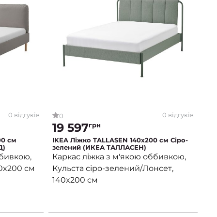
0 відгуків
0 відгуків
0
19 597
грн
00 см
IKEA Ліжко TALLASEN 140х200 см Сіро-
Д)
зелений (ИКЕА ТАЛЛАСЕН)
ббивкою,
Каркас ліжка з м'якою оббивкою,
0x200 см
Кульста сіро-зелений/Лонсет,
140x200 см