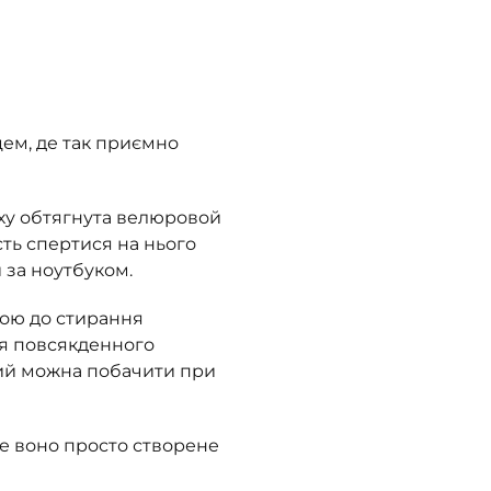
цем, де так приємно
рху обтягнута велюровой
сть спертися на нього
 за ноутбуком.
кою до стирання
ля повсякденного
кий можна побачити при
же воно просто створене