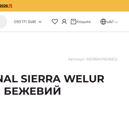
2026🎁
Кошик
uk
/
ru
093 171 3481
Артикул: SIERRAV160BED
NAL SIERRA WELUR
М БЕЖЕВИЙ