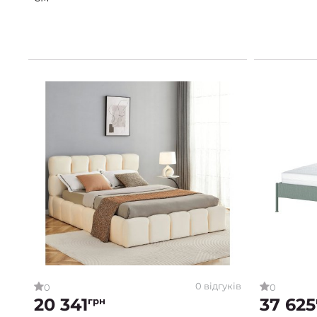
0 відгуків
0
0
20 341
37 625
грн