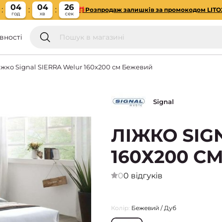
04
04
25
🎁Розпродаж залишків за промокодом LITO
год
хв
сек
вності
іжко Signal SIERRA Welur 160х200 см Бежевий
Signal
ЛІЖКО SIG
160Х200 С
0
0 відгуків
Колір:
Бежевий / Дуб