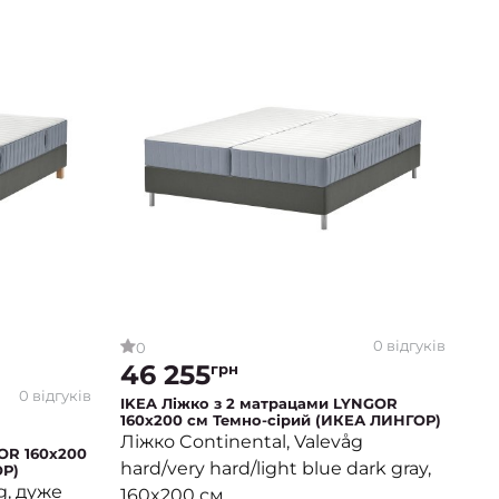
0 відгуків
0
46 255
грн
0 відгуків
IKEA Ліжко з 2 матрацами LYNGOR
160x200 см Темно-сірий (ИКЕА ЛИНГОР)
Ліжко Continental, Valevåg
OR 160х200
hard/very hard/light blue dark gray,
ОР)
g, дуже
160x200 см