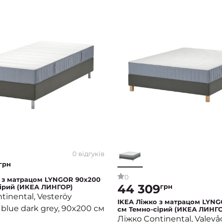
0 відгуків
грн
0
 з матрацом LYNGOR 90x200
44 309
грн
ірий (ИКЕА ЛИНГОР)
tinental, Vesteröy
IKEA Ліжко з матрацом LYNG
 blue dark grey, 90x200 см
см Темно-сірий (ИКЕА ЛИНГ
Ліжко Continental, Valevå