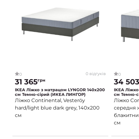
0 відгуків
0
0
31 365
34 50
грн
IKEA Ліжко з матрацом LYNGOR 140х200
IKEA Ліжко
см Темно-сірий (ИКЕА ЛИНГОР)
см Темно-с
Ліжко Continental, Vesteröy
Ліжко Con
hard/light blue dark grey, 140x200
середня ж
см
блакитний
см