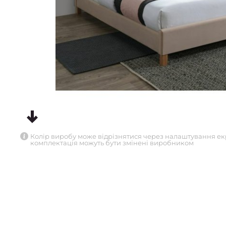
Колір виробу може відрізнятися через налаштування ек
комплектація можуть бути змінені виробником