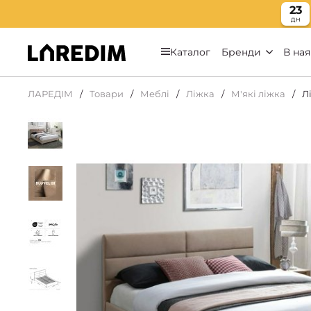
23
дн
Каталог
Бренди
В ная
ЛАРЕДІМ
Товари
Меблі
Ліжка
М'які ліжка
Л