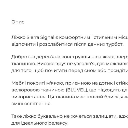
Опис
Ліжко Sierra Signal є комфортним і стильним міс
відпочити і розслабитися після денних турбот.
Добротна дерев'яна конструкція на ніжках, зве
тканиною. Високе зручне узголів'я, дає можливі
для того, щоб почитати перед сном або посидіти
Меблі покриті м'якою, приємною на дотик і стій
велюровою тканиною (BLUVEL), що підходить д
використання. Ця тканина має тонкий блиск, я
зміні освітлення.
Таке ліжко буквально не хочеться залишати, ад
для ідеального релаксу.