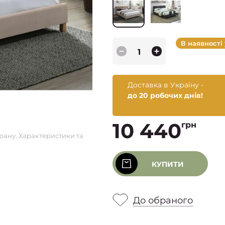
В наявності
Доставка в Україну -
до 20 робочих днів!
10 440
грн
рану. Характеристики та
КУПИТИ
До обраного