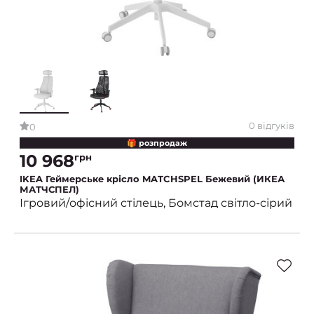
0 відгуків
0
🎁 розпродаж
10 968
грн
IKEA Геймерське крісло MATCHSPEL Бежевий (ИКЕА
МАТЧСПЕЛ)
Ігровий/офісний стілець, Бомстад світло-сірий