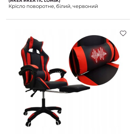
(ИКЕА ИКЕА ПС LÖMSK)
Крісло поворотне, білий, червоний