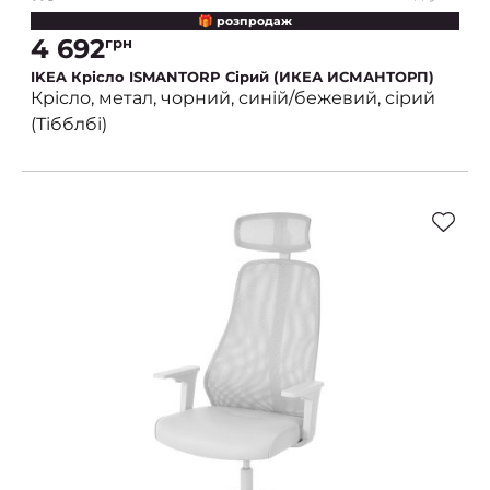
🎁 розпродаж
4 692
грн
IKEA Крісло ISMANTORP Сірий (ИКЕА ИСМАНТОРП)
Крісло, метал, чорний, синій/бежевий, сірий
(Тібблбі)