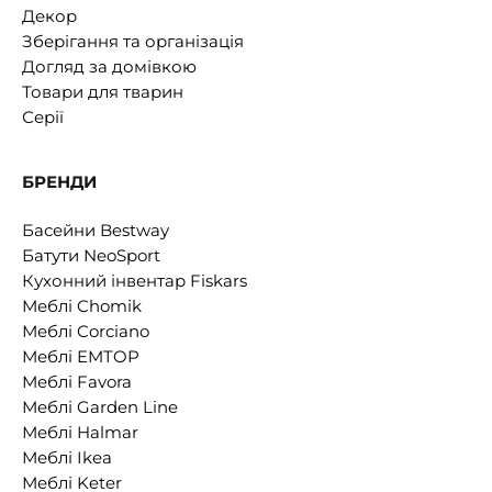
Декор
Зберігання та організація
Догляд за домівкою
Товари для тварин
Серії
БРЕНДИ
Басейни Bestway
Батути NeoSport
Кухонний інвентар Fiskars
Меблі Chomik
Меблі Corciano
Меблі EMTOP
Меблі Favora
Меблі Garden Line
Меблі Halmar
Меблі Ikea
Меблі Keter