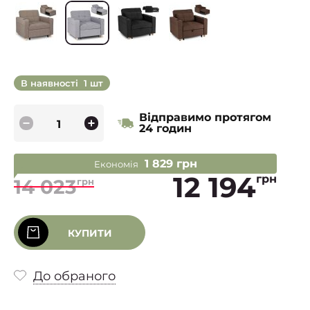
В наявності
1 шт
Відправимо протягом
24 годин
1 829 грн
Економія
12 194
грн
14 023
грн
КУПИТИ
До обраного