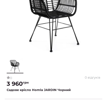
0 відгуків
0
3 960
грн
Садове крісло Homla JARDIN Чорний