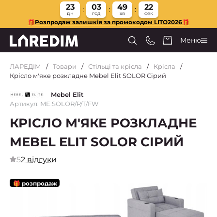
23
03
49
21
дн
год
хв
сек
🎁Розпродаж залишків за промокодом LITO2026🎁
Меню
ЛАРЕДІМ
Товари
Стільці та крісла
Крісла
Крісло м'яке розкладне Mebel Elit SOLOR Сірий
Mebel Elit
Артикул: ME.SOLOR/P/T/FW
КРІСЛО М'ЯКЕ РОЗКЛАДНЕ
MEBEL ELIT SOLOR СІРИЙ
5
2 відгуки
🎁 розпродаж