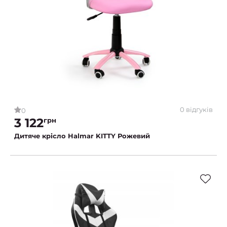
0 відгуків
0
3 122
грн
Дитяче крісло Halmar KITTY Рожевий