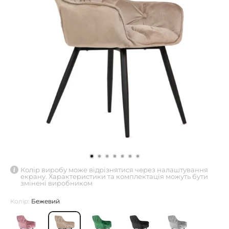
Колір виробу може відрізнятися через налаштування
екрану. Характеристики та комплектація можуть бути
змінені виробником
Колір:
Бежевий