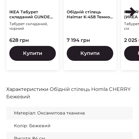
IKEA Табурет
Обідній стілець
IKEA 
складаний GUNDE
Halmar K-458 Темно-
(ИКЕА
Чорний (ИКЕА
зелений
Табурет складаний,
Табурет
ГУНДЭ)
чорний
см
628 грн
7 194 грн
2 025
Купити
Купити
Характеристики
Обідній стілець Homla CHERRY
Бежевий
Матеріал: Оксамитова тканина
Колір: Бежевий
Висота: 84 см