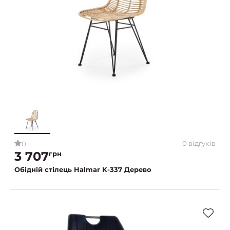
0 відгуків
0
3 707
грн
Обідній стілець Halmar K-337 Дерево