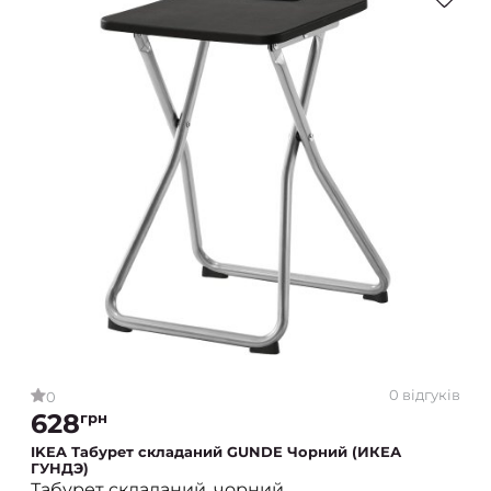
0 відгуків
0
628
грн
IKEA Табурет складаний GUNDE Чорний (ИКЕА
ГУНДЭ)
Табурет складаний, чорний