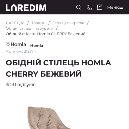
Меню
ЛАРЕДІМ
Товари
Стільці та крісла
Обідні стільці і табурети
Обідній стілець Homla CHERRY Бежевий
Homla
Артикул: 213274
ОБІДНІЙ СТІЛЕЦЬ HOMLA
CHERRY БЕЖЕВИЙ
0
0 відгуків