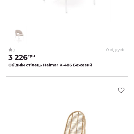
0 відгуків
0
3 226
грн
Обідній стілець Halmar K-486 Бежевий