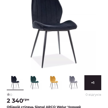
+1
0 відгуків
0
2 340
грн
Обідній стілець Signal ARCO Welur Чорний