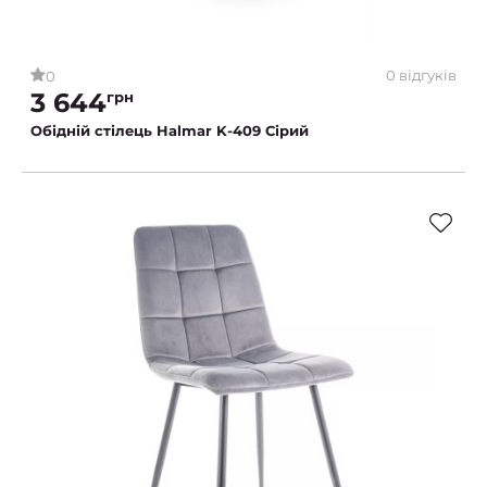
0 відгуків
0
3 644
грн
Обідній стілець Halmar K-409 Сірий