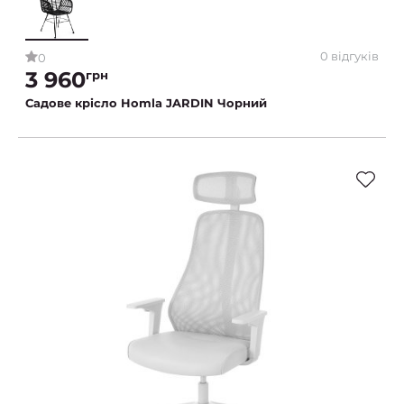
0 відгуків
0
3 960
грн
Садове крісло Homla JARDIN Чорний