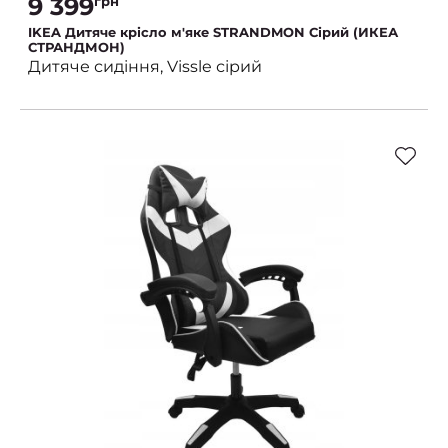
9 399
грн
IKEA Дитяче крісло м'яке STRANDMON Сірий (ИКЕА
СТРАНДМОН)
Дитяче сидіння, Vissle сірий