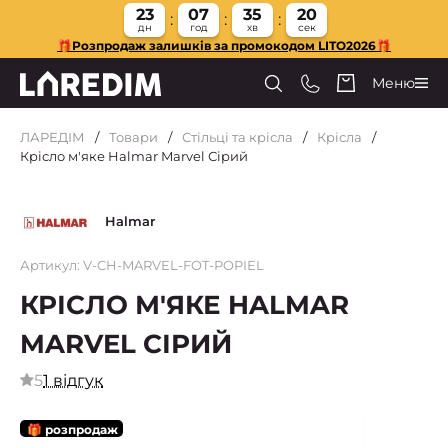
23
07
35
19
дн
год
хв
сек
🎁Розпродаж залишків за промокодом LITO2026🎁
Меню
ЛАРЕДІМ
Товари
Стільці та крісла
Крісла
Крісло м'яке Halmar Marvel Сірий
Halmar
Артикул: V-CH-MARVEL-FOT-POPIEL
КРІСЛО М'ЯКЕ HALMAR
MARVEL СІРИЙ
5
1 відгук
🎁 розпродаж