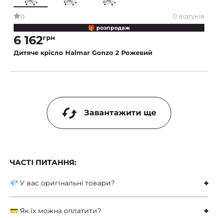
0 відгуків
0
🎁 розпродаж
6 162
грн
Дитяче крісло Halmar Gonzo 2 Рожевий
Завантажити ще
ЧАСТІ ПИТАННЯ:
💎 У вас оригінальні товари?
💳 Як їх можна оплатити?