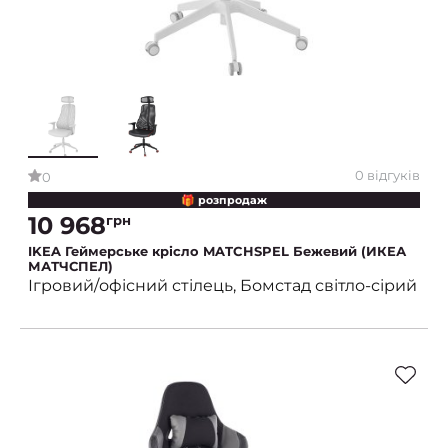
0 відгуків
0
🎁 розпродаж
10 968
грн
IKEA Геймерське крісло MATCHSPEL Бежевий (ИКЕА
МАТЧСПЕЛ)
Ігровий/офісний стілець, Бомстад світло-сірий