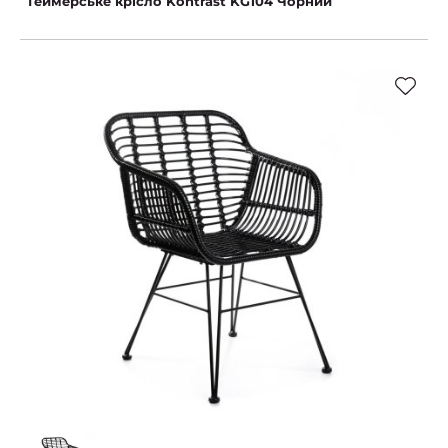
Геймерське крісло Kontrast KG104 Чорний