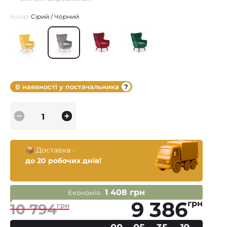
Колір:
Сірий / Чорний
В наявності у постачальника
📦 Доставка -
до 20 робочих днів!
1 408 грн
Економія
9 386
грн
10 794
грн