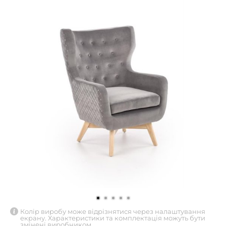
Колір виробу може відрізнятися через налаштування
екрану. Характеристики та комплектація можуть бути
змінені виробником