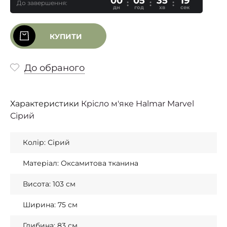
00
05
35
19
До завершення:
дн
год
хв
сек
КУПИТИ
До обраного
Характеристики
Крісло м'яке Halmar Marvel
Сірий
Колір: Сірий
Матеріал: Оксамитова тканина
Висота: 103 см
Ширина: 75 см
Глибина: 83 см