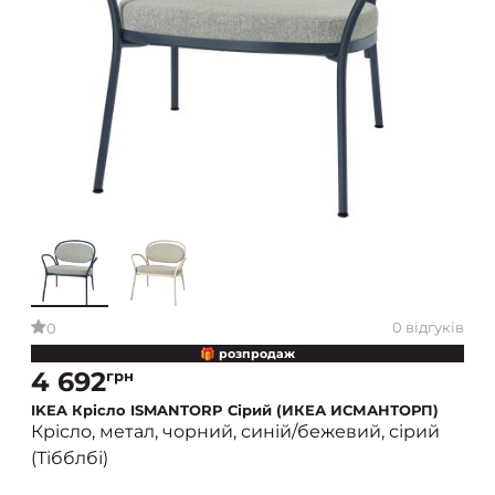
0 відгуків
0
🎁 розпродаж
4 692
грн
IKEA Крісло ISMANTORP Сірий (ИКЕА ИСМАНТОРП)
Крісло, метал, чорний, синій/бежевий, сірий
(Тібблбі)