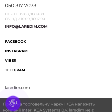
050 317 7073
ПН.-ПТ. З 9:00 ДО 19:00
СБ.-НД. З 10:00 ДО 17:00
INFO@LAREDIM.COM
FACEBOOK
INSTAGRAM
VIBER
TELEGRAM
laredim.com
Права на торговельну марку IКЕА належать
компанії Inter IKEA Systems B.V. laredim не є