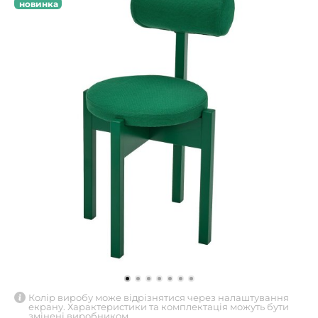
новинка
Колір виробу може відрізнятися через налаштування
екрану. Характеристики та комплектація можуть бути
змінені виробником