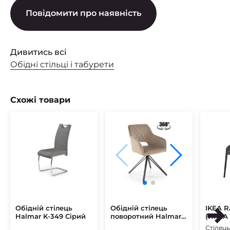
Повідомити про наявність
Дивитись всі
Обідні стільці і табурети
Схожі товари
Обідній стілець
Обідній стілець
IKEA 
Halmar K-349 Сірий
поворотний Halmar
(ИКЕА
K535 Бежевий
Стілець