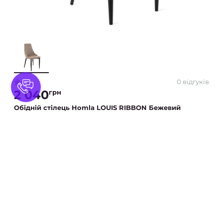
0 відгуків
0
2 040
грн
Обідній стілець Homla LOUIS RIBBON Бежевий