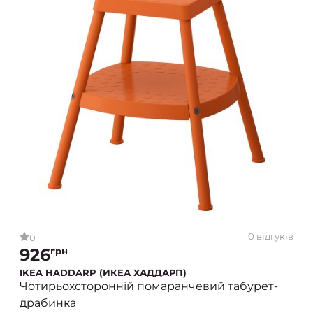
0 відгуків
0
926
грн
IKEA HADDARP (ИКЕА ХАДДАРП)
Чотирьохсторонній помаранчевий табурет-
драбинка