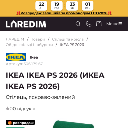
22
19
33
00
дн
год
хв
сек
🎁Розпродаж залишків за промокодом LITO2026🎁
Меню
ЛАРЕДІМ
Товари
Стільці та крісла
Обідні стільці і табурети
IKEA PS 2026
Ikea
Артикул: 506.179.67
IKEA IKEA PS 2026 (ИКЕА
IKEA PS 2026)
Стілець, яскраво-зелений
0
0 відгуків
🎁 розпродаж