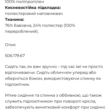
100% поліпропілен
Кисневостійка підкладка:
поліестеровий наповнювач
Тканина:
76% бавовна, 24% поліестер (100%
перероблений).
Опис
506.179.67
Сидіть так, як вам зручно – під час їжі чи просто
відпочиваючи. Сидіть обличчям уперед або
оберніться боком, використовуючи спинку як
підлокітник.
М'яке сидіння та спинка з оббивкою, що також
служить підлокітником при повороті крісла,
забезпечують винятковий комфорт при сидінні.