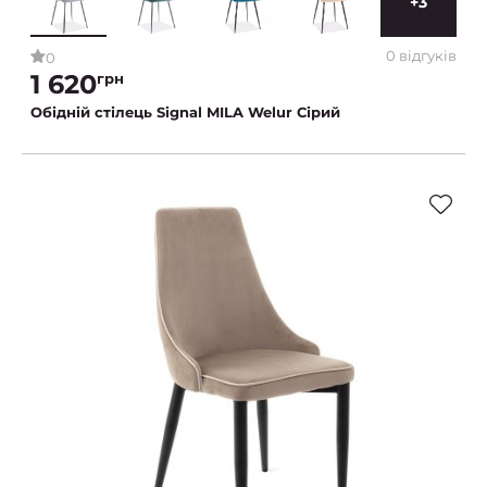
+3
0 відгуків
0
1 620
грн
Обідній стілець Signal MILA Welur Сірий