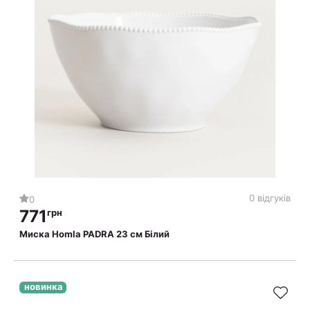
0 відгуків
0
771
грн
Миска Homla PADRA 23 см Білий
новинка