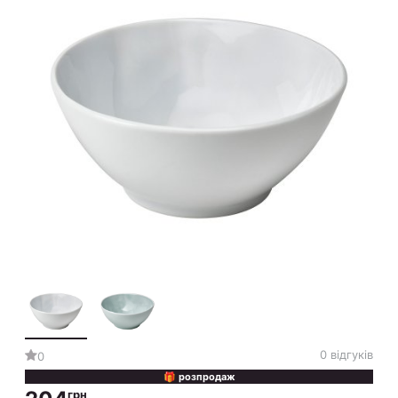
0 відгуків
0
🎁 розпродаж
грн