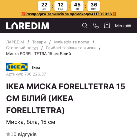
22
12
45
35
дн
год
хв
сек
🎁Розпродаж залишків за промокодом LITO2026🎁
Меню
ЛАРЕДІМ
Товари
Кулінарія та посуд
Столовий посуд
Глибокі тарілки та миски
Миска FORELLTETRA 15 см Білий
Ikea
Артикул: 706.226.37
IKEA МИСКА FORELLTETRA 15
СМ БІЛИЙ (ИКЕА
FORELLTETRA)
Миска, біла, 15 см
0
0 відгуків