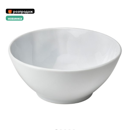
🎁 розпродаж
новинка