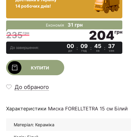
14 робочих днів!
31 грн
Економія
204
грн
235
грн
00
09
45
36
До завершення:
дн
год
хв
сек
КУПИТИ
До обраного
Характеристики
Миска FORELLTETRA 15 см Білий
Матеріал: Кераміка