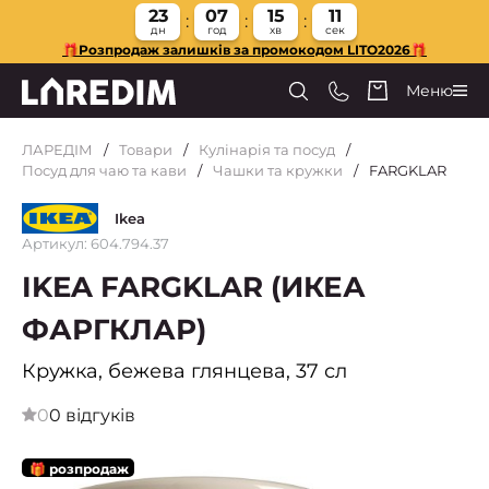
23
07
15
10
дн
год
хв
сек
🎁Розпродаж залишків за промокодом LITO2026🎁
Меню
ЛАРЕДІМ
Товари
Кулінарія та посуд
Посуд для чаю та кави
Чашки та кружки
FARGKLAR
Ikea
Артикул: 604.794.37
IKEA FARGKLAR (ИКЕА
ФАРГКЛАР)
Кружка, бежева глянцева, 37 сл
0
0 відгуків
🎁 розпродаж