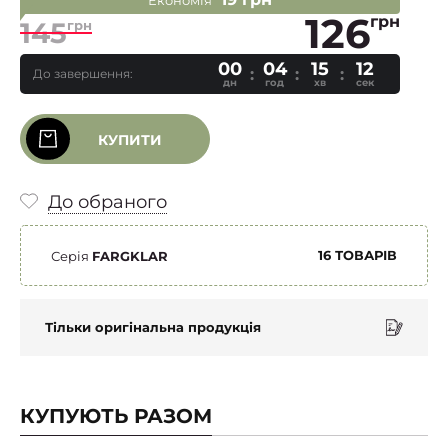
Економія
126
грн
145
грн
00
04
15
11
До завершення:
дн
год
хв
сек
КУПИТИ
До обраного
16 ТОВАРІВ
Серія
FARGKLAR
Тільки оригінальна продукція
КУПУЮТЬ РАЗОМ