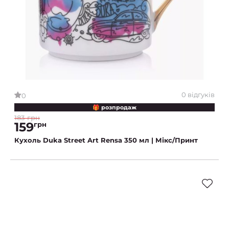
0 відгуків
0
🎁 розпродаж
183 грн
159
грн
Кухоль Duka Street Art Rensa 350 мл | Мікс/Принт