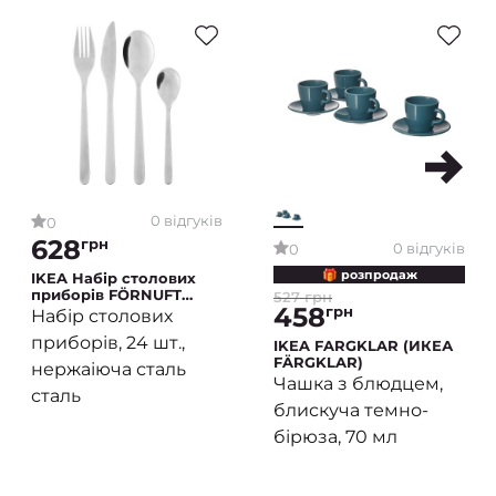
0 відгуків
0
628
грн
0 відгуків
0
🎁 розпродаж
IKEA Набір столових
приборів FÖRNUFT
527 грн
458
(ИКЕА ФЁРНУФТ)
грн
Набір столових
приборів, 24 шт.,
IKEA FARGKLAR (ИКЕА
FÄRGKLAR)
нержаіюча сталь
Чашка з блюдцем,
сталь
блискуча темно-
бірюза, 70 мл