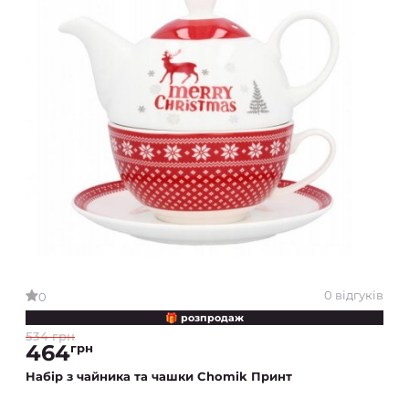
0 відгуків
0
🎁 розпродаж
534 грн
464
грн
Набір з чайника та чашки Chomik Принт