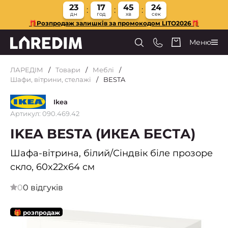
23
17
45
24
дн
год
хв
сек
🎁Розпродаж залишків за промокодом LITO2026🎁
Меню
ЛАРЕДІМ
Товари
Меблі
Шафи, вітрини, стелажі
BESTA
Ikea
Артикул: 090.469.42
IKEA BESTA (ИКЕА БЕСТА)
Шафа-вітрина, білий/Сіндвік біле прозоре
скло, 60x22x64 см
0
0 відгуків
🎁 розпродаж