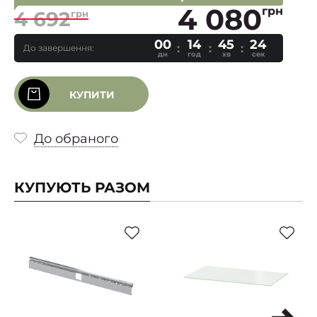
4 080
грн
4 692
грн
00
14
45
24
До завершення:
дн
год
хв
сек
КУПИТИ
До обраного
КУПУЮТЬ РАЗОМ