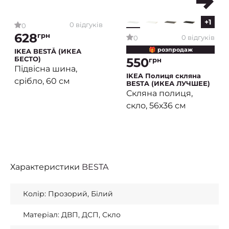
+1
0 відгуків
0
628
грн
0 відгуків
0
🎁 розпродаж
IKEA BESTÅ (ИКЕА
БЕСТО)
550
грн
Підвісна шина,
IKEA Полиця скляна
срібло, 60 см
BESTA (ИКЕА ЛУЧШЕЕ)
Скляна полиця,
скло, 56х36 см
Характеристики
BESTA
Колір: Прозорий, Білий
Матеріал: ДВП, ДСП, Скло