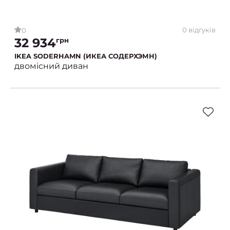
0 відгуків
0
32 934
грн
IKEA SODERHAMN (ИКЕА СОДЕРХЭМН)
двомісний диван