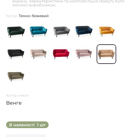
екрану. Характеристики та комплектація можуть бути
змінені виробником
Колір:
Темно-бежевий
Колір ніжок
Венге
В наявності
1 шт