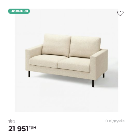
новинка
0 відгуків
0
21 951
грн