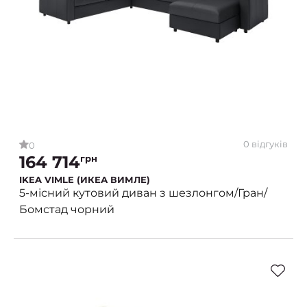
0 відгуків
0
164 714
грн
IKEA VIMLE (ИКЕА ВИМЛЕ)
5-місний кутовий диван з шезлонгом/Гран/
Бомстад чорний