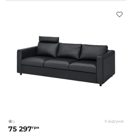
0 відгуків
0
75 297
грн