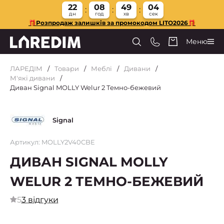
22
08
49
03
дн
год
хв
сек
🎁Розпродаж залишків за промокодом LITO2026🎁
Меню
ЛАРЕДІМ
Товари
Меблі
Дивани
М'які дивани
Диван Signal MOLLY Welur 2 Темно-бежевий
Signal
Артикул: MOLLY2V40CBE
ДИВАН SIGNAL MOLLY
WELUR 2 ТЕМНО-БЕЖЕВИЙ
5
3 відгуки