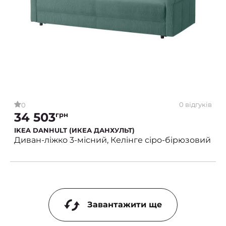
0 відгуків
0
34 503
грн
IKEA DANHULT (ИКЕА ДАНХУЛЬТ)
Диван-ліжко 3-місний, Келінге сіро-бірюзовий
Завантажити ще