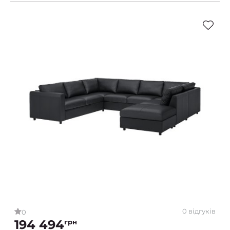
0 відгуків
0
194 494
грн