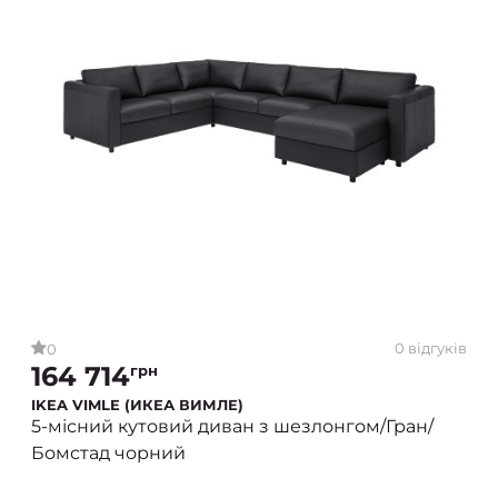
0 відгуків
0
164 714
грн
IKEA VIMLE (ИКЕА ВИМЛЕ)
5-місний кутовий диван з шезлонгом/Гран/
Бомстад чорний