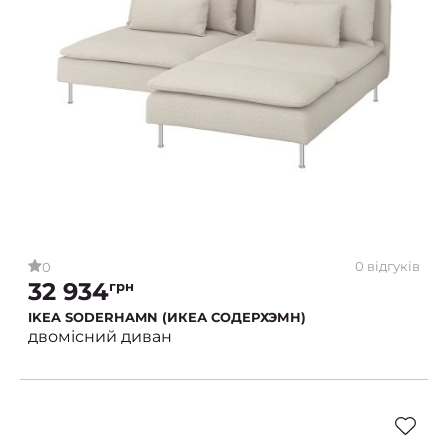
0 відгуків
0
32 934
грн
IKEA SODERHAMN (ИКЕА СОДЕРХЭМН)
двомісний диван