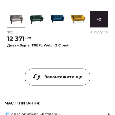
+2
0 відгуків
0
12 371
грн
Диван Signal TREFL Welur 2 Сірий
Завантажити ще
ЧАСТІ ПИТАННЯ:
💎 У вас оригінальні товари?