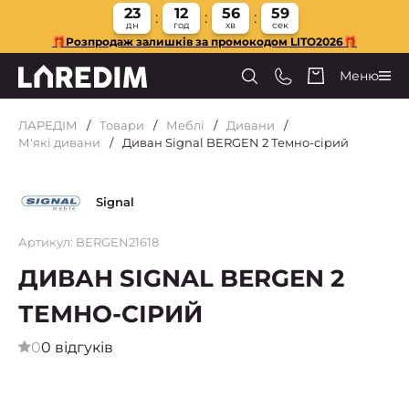
23
12
56
59
дн
год
хв
сек
🎁Розпродаж залишків за промокодом LITO2026🎁
Меню
ЛАРЕДІМ
Товари
Меблі
Дивани
М'які дивани
Диван Signal BERGEN 2 Темно-сірий
Signal
Артикул: BERGEN21618
ДИВАН SIGNAL BERGEN 2
ТЕМНО-СІРИЙ
0
0 відгуків