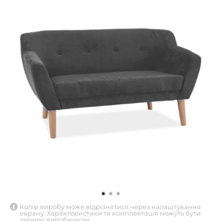
Колір виробу може відрізнятися через налаштування
екрану. Характеристики та комплектація можуть бути
змінені виробником