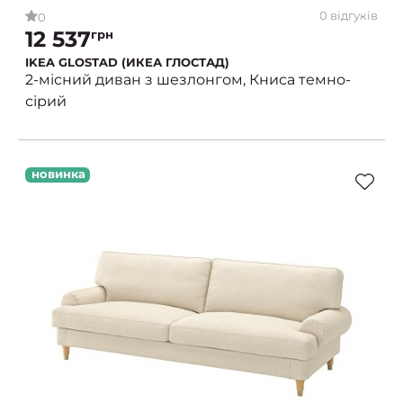
0 відгуків
0
12 537
грн
IKEA GLOSTAD (ИКЕА ГЛОСТАД)
2-місний диван з шезлонгом, Книса темно-
сірий
новинка