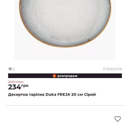
0 відгуків
0
🎁 розпродаж
269 грн
234
грн
Десертна тарілка Duka FREJA 20 см Сірий