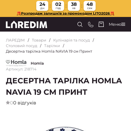
24
02
38
47
дн
год
хв
сек
🎁Розпродаж залишків за промокодом LITO2026🎁
Меню
ЛАРЕДІМ
Товари
Кулінарія та посуд
Столовий посуд
Тарілки
Десертна тарілка Homla NAVIA 19 см Принт
Homla
Артикул: 218714
ДЕСЕРТНА ТАРІЛКА HOMLA
NAVIA 19 СМ ПРИНТ
0
0 відгуків