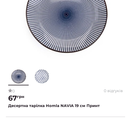
0 відгуків
0
67
грн
Десертна тарілка Homla NAVIA 19 см Принт