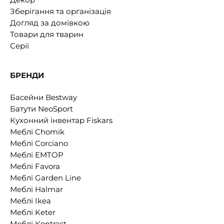
Зберігання та організація
Догляд за домівкою
Товари для тварин
Серії
БРЕНДИ
Басейни Bestway
Батути NeoSport
Кухонний інвентар Fiskars
Меблі Chomik
Меблі Corciano
Меблі EMTOP
Меблі Favora
Меблі Garden Line
Меблі Halmar
Меблі Ikea
Меблі Keter
Меблі Kontrast