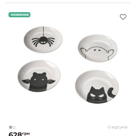
новинка
0 відгуків
0
628
грн