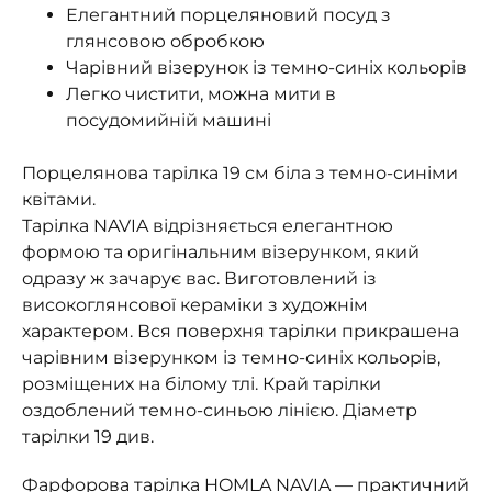
Елегантний порцеляновий посуд з
глянсовою обробкою
Чарівний візерунок із темно-синіх кольорів
Легко чистити, можна мити в
посудомийній машині
Порцелянова тарілка 19 см біла з темно-синіми
квітами.
Тарілка NAVIA відрізняється елегантною
формою та оригінальним візерунком, який
одразу ж зачарує вас. Виготовлений із
високоглянсової кераміки з художнім
характером. Вся поверхня тарілки прикрашена
чарівним візерунком із темно-синіх кольорів,
розміщених на білому тлі. Край тарілки
оздоблений темно-синьою лінією. Діаметр
тарілки 19 див.
Фарфорова тарілка HOMLA NAVIA — практичний