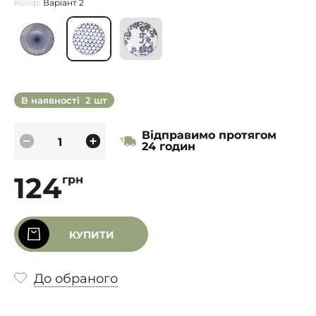
Колір:
Варіант 2
В наявності
2 шт
Відправимо протягом
24 годин
124
грн
КУПИТИ
До обраного