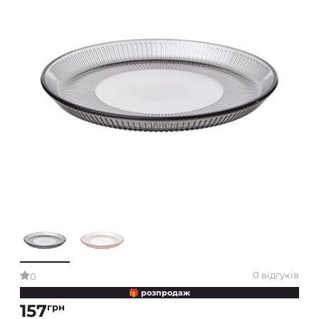
0 відгуків
0
🎁 розпродаж
157
грн