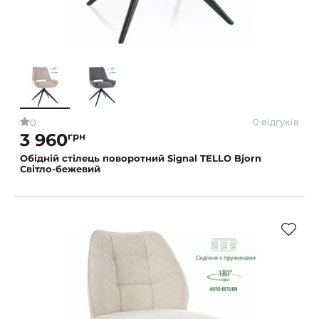
0 відгуків
0
3 960
грн
Обідній стілець поворотний Signal TELLO Bjorn
Світло-бежевий