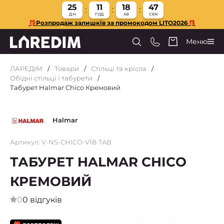
25
11
18
46
дн
год
хв
сек
🎁Розпродаж залишків за промокодом LITO2026🎁
Меню
ЛАРЕДІМ
Товари
Стільці та крісла
Обідні стільці і табурети
Табурет Halmar Chico Кремовий
Halmar
Артикул: V-NS-CHICO-V18-TAB
ТАБУРЕТ HALMAR CHICO
КРЕМОВИЙ
0
0 відгуків