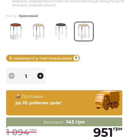
екрану. Характеристики та комплектація можуть бути
змінені виробником
Колір:
Кремовий
В наявності у постачальника
📦 Доставка -
до 20 робочих днів!
143 грн
Економія
951
грн
1 094
грн