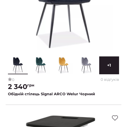
+1
0 відгуків
0
2 340
грн
Обідній стілець Signal ARCO Welur Чорний