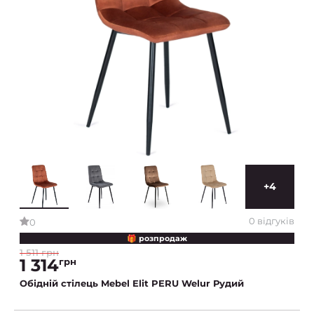
+4
0 відгуків
0
🎁 розпродаж
1 511 грн
1 314
грн
Обідній стілець Mebel Elit PERU Welur Рудий