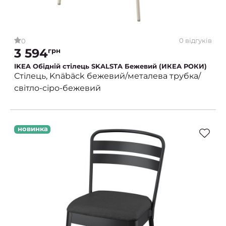
0 відгуків
0
3 594
грн
IKEA Обідній стілець SKALSTA Бежевий (ИКЕА РОКИ)
Стілець, Knäbäck бежевий/металева трубка/
світло-сіро-бежевий
новинка