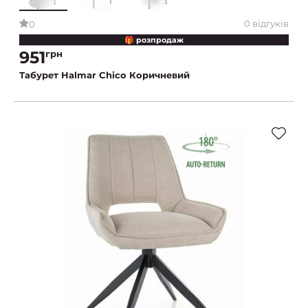
0 відгуків
0
🎁 розпродаж
951
грн
Табурет Halmar Chico Коричневий