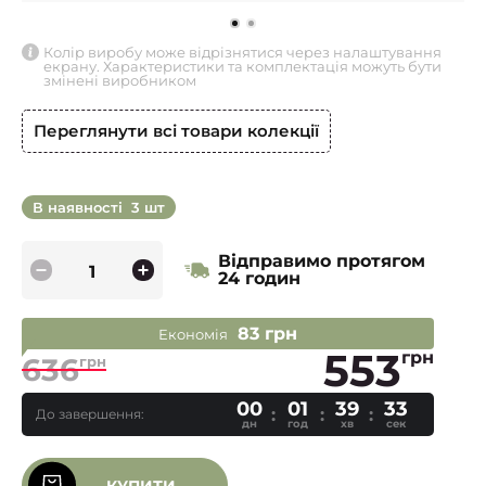
Колір виробу може відрізнятися через налаштування
екрану. Характеристики та комплектація можуть бути
змінені виробником
Переглянути всі товари колекції
В наявності
3 шт
Відправимо протягом
24 годин
83 грн
Економія
553
грн
636
грн
00
01
39
32
До завершення:
дн
год
хв
сек