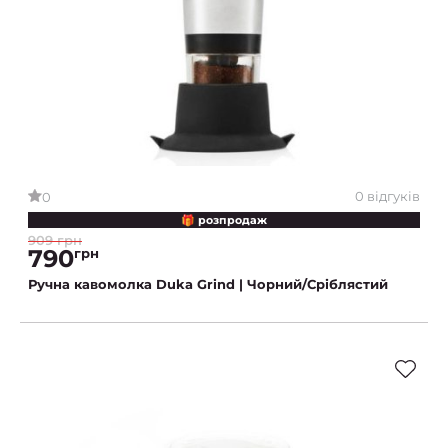
0 відгуків
0
🎁 розпродаж
909 грн
790
грн
Ручна кавомолка Duka Grind | Чорний/Сріблястий