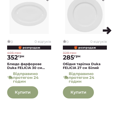
0 відгуків
0 відгуків
0
0
🎁 розпродаж
🎁 розпродаж
405 грн
328 грн
352
285
грн
грн
Блюдо фарфорове
Обідня тарілка Duka
Duka FELICIA 30 см
FELICIA 27 см Білий
Білий
Відправимо
Відправимо
протягом 24
протягом 24
годин
годин
Купити
Купити