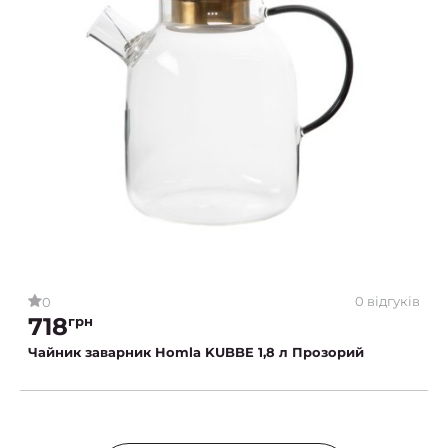
0 відгуків
0
718
грн
Чайник заварник Homla KUBBE 1,8 л Прозорий