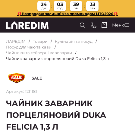
24
03
39
32
дн
год
хв
сек
🎁Розпродаж залишків за промокодом LITO2026🎁
Меню
ЛАРЕДІМ
Товари
Кулінарія та посуд
Посуд для чаю та кави
Чайники та гейзерні кавоварки
Чайник заварник порцеляновий Duka Felicia 1,3 л
SALE
Артикул: 1211181
ЧАЙНИК ЗАВАРНИК
ПОРЦЕЛЯНОВИЙ DUKA
FELICIA 1,3 Л