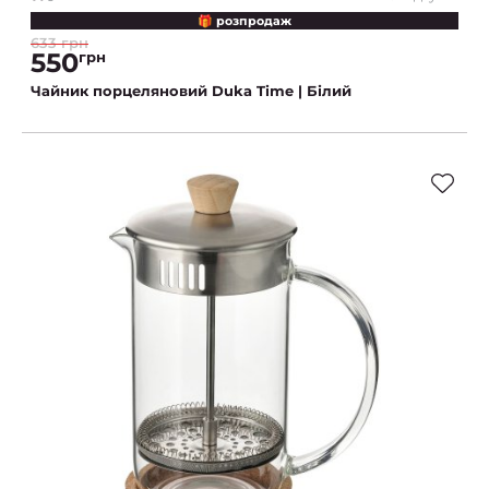
🎁 розпродаж
633 грн
550
грн
Чайник порцеляновий Duka Time | Білий