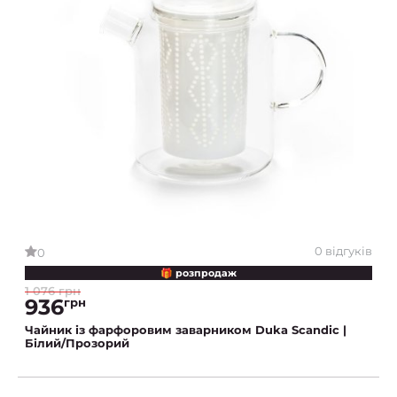
0 відгуків
0
🎁 розпродаж
1 076 грн
936
грн
Чайник із фарфоровим заварником Duka Scandic |
Білий/Прозорий