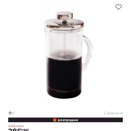
0 відгуків
0
🎁 розпродаж
329 грн
грн