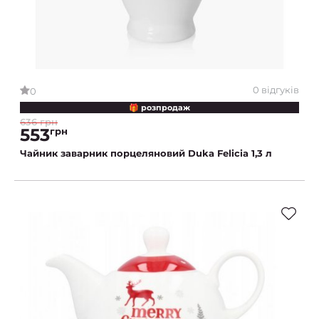
0 відгуків
0
🎁 розпродаж
636 грн
553
грн
Чайник заварник порцеляновий Duka Felicia 1,3 л