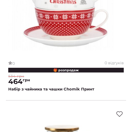
0 відгуків
0
🎁 розпродаж
534 грн
464
грн
Набір з чайника та чашки Chomik Принт