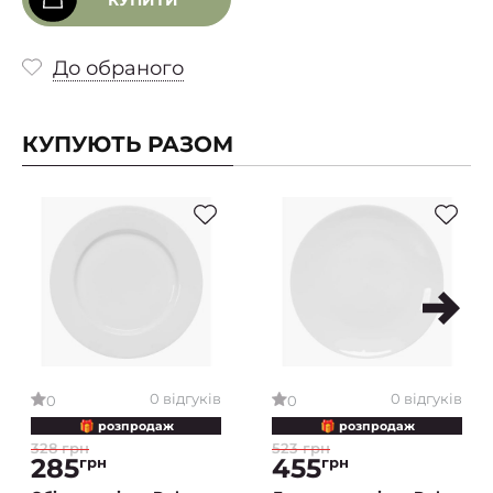
КУПИТИ
До обраного
КУПУЮТЬ РАЗОМ
0 відгуків
0 відгуків
0
0
🎁 розпродаж
🎁 розпродаж
328 грн
523 грн
285
455
грн
грн