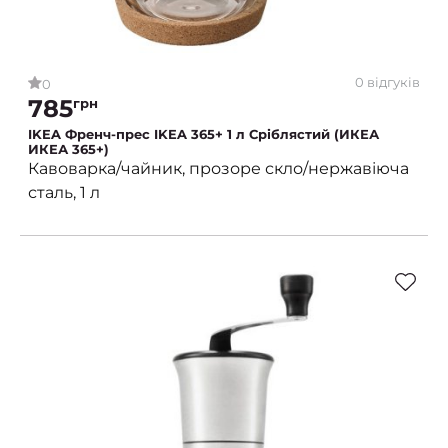
0 відгуків
0
785
грн
IKEA Френч-прес IKEA 365+ 1 л Сріблястий (ИКЕА
ИКЕА 365+)
Кавоварка/чайник, прозоре скло/нержавіюча
сталь, 1 л