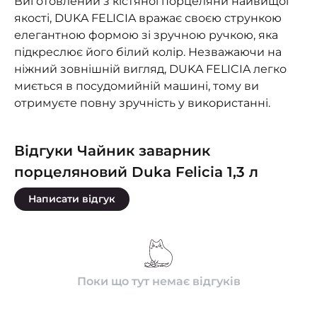
Виготовлений з кістяної порцеляни найвищої
якості, DUKA FELICIA вражає своєю стрункою
елегантною формою зі зручною ручкою, яка
підкреслює його білий колір. Незважаючи на
ніжний зовнішній вигляд, DUKA FELICIA легко
миється в посудомийній машині, тому ви
отримуєте повну зручність у використанні.
Відгуки Чайник заварник
порцеляновий Duka Felicia 1,3 л
Написати відгук
Поки що тут немає відгуків