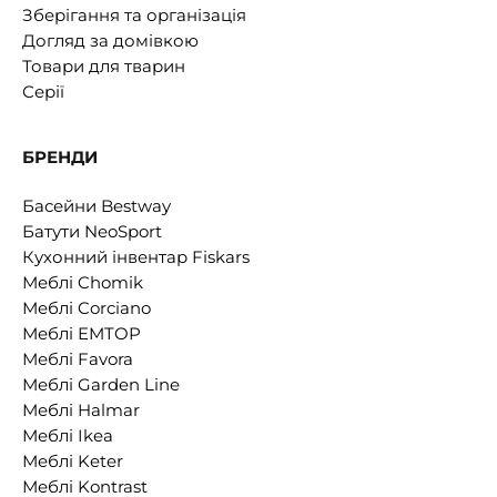
Зберігання та організація
Догляд за домівкою
Товари для тварин
Серії
БРЕНДИ
Басейни Bestway
Батути NeoSport
Кухонний інвентар Fiskars
Меблі Chomik
Меблі Corciano
Меблі EMTOP
Меблі Favora
Меблі Garden Line
Меблі Halmar
Меблі Ikea
Меблі Keter
Меблі Kontrast