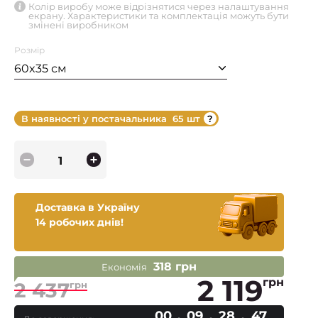
Колір виробу може відрізнятися через налаштування
екрану. Характеристики та комплектація можуть бути
змінені виробником
Розмір
60x35 см
В наявності у постачальника
65 шт
Доставка в Україну
14 робочих днів!
318 грн
Економія
2 119
грн
2 437
грн
00
09
28
46