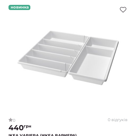
новинка
0 відгуків
0
440
грн
IKEA VARIERA (ИКЕА ВАРИЕРА)