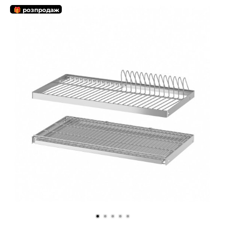
🎁 розпродаж