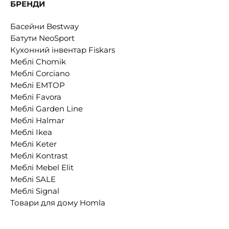
БРЕНДИ
Басейни Bestway
Батути NeoSport
Кухонний інвентар Fiskars
Меблі Chomik
Меблі Corciano
Меблі EMTOP
Меблі Favora
Меблі Garden Line
Меблі Halmar
Меблі Ikea
Меблі Keter
Меблі Kontrast
Меблі Mebel Elit
Меблі SALE
Меблі Signal
Товари для дому Homla