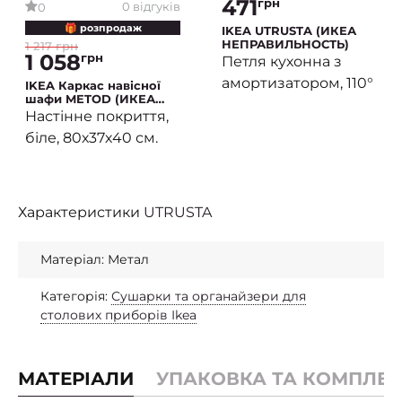
471
грн
0 відгуків
0
🎁 розпродаж
IKEA UTRUSTA (ИКЕА
НЕПРАВИЛЬНОСТЬ)
1 217 грн
1 058
грн
Петля кухонна з
амортизатором, 110°
IKEA Каркас навісної
шафи METOD (ИКЕА
МЕТОДЫ)
Настінне покриття,
біле, 80х37х40 см.
Характеристики
UTRUSTA
Матеріал: Метал
Категорія:
Сушарки та органайзери для
столових приборів Ikea
МАТЕРІАЛИ
УПАКОВКА ТА КОМПЛЕК