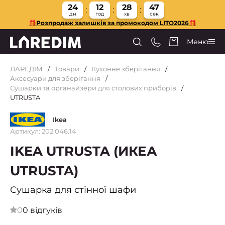
24
12
28
46
дн
год
хв
сек
🎁Розпродаж залишків за промокодом LITO2026🎁
Меню
ЛАРЕДІМ
Товари
Кухонне зберігання
Аксесуари для зберігання
Сушарки та органайзери для столових приборів
UTRUSTA
Ikea
Артикул: 202.046.14
IKEA UTRUSTA (ИКЕА
UTRUSTA)
Сушарка для стінної шафи
0
0 відгуків