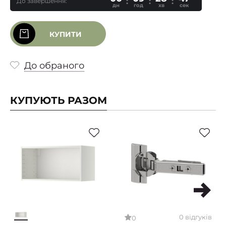
До завершення:
дн
год
хв
сек
КУПИТИ
До обраного
КУПУЮТЬ РАЗОМ
0 відгуків
0