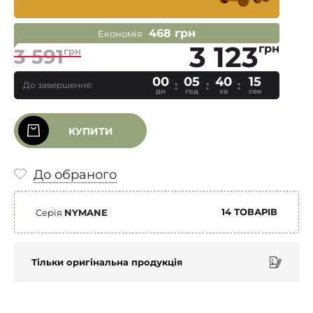
468 грн
Економія
3 123
грн
3 591
грн
00
05
40
14
До завершення:
дн
год
хв
сек
КУПИТИ
До обраного
14 ТОВАРІВ
Серія
NYMANE
Тільки оригінальна продукція