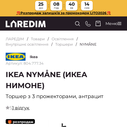
25
08
40
13
дн
год
хв
сек
🎁Розпродаж залишків за промокодом LITO2026🎁
Меню
ЛАРЕДІМ
Товари
Освітлення
Внутрішнє освітлення
Торшери
NYMÅNE
Ikea
Артикул: 804.777.34
IKEA NYMÅNE (ИКЕА
НИМОНЕ)
Торшер з 3 прожекторами, антрацит
5
1 відгук
🎁 розпродаж