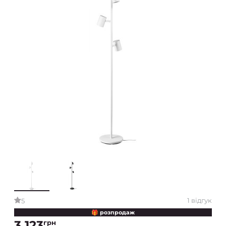
1 відгук
5
🎁 розпродаж
3 123
грн