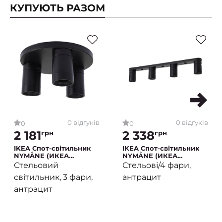
КУПУЮТЬ РАЗОМ
0 відгуків
0 відгуків
0
0
2 181
2 338
грн
грн
IKEA Спот-світильник
IKEA Спот-світильник
NYMÅNE (ИКЕА
NYMÅNE (ИКЕА
НИМОНЕ)
НИМОНЕ)
Стельовий
Стельові/4 фари,
світильник, 3 фари,
антрацит
антрацит