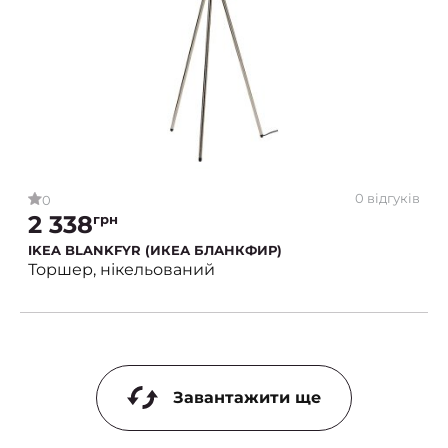
0 відгуків
0
2 338
грн
IKEA BLANKFYR (ИКЕА БЛАНКФИР)
Торшер, нікельований
Завантажити ще