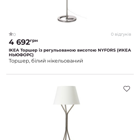
0 відгуків
0
4 692
грн
IKEA Торшер із регульованою висотою NYFORS (ИКЕА
НЬЮФОРС)
Торшер, білий нікельований