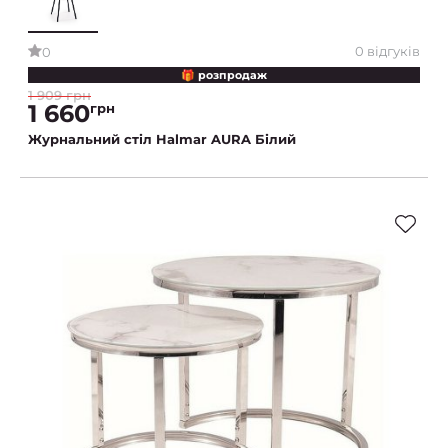
0 відгуків
0
🎁 розпродаж
1 909 грн
1 660
грн
Журнальний стіл Halmar AURA Білий