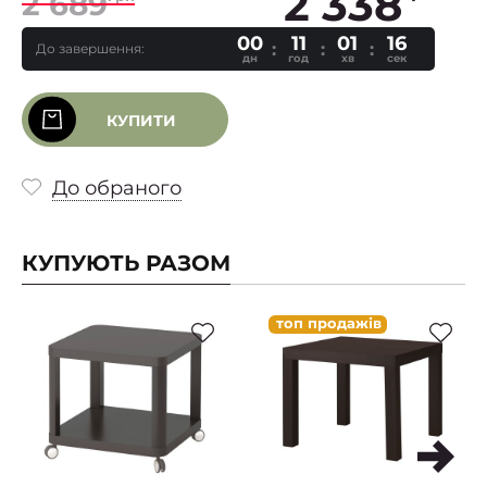
2 338
2 689
00
11
01
15
До завершення:
дн
год
хв
сек
КУПИТИ
До обраного
КУПУЮТЬ РАЗОМ
топ продажів