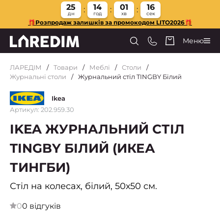
25
14
01
15
дн
год
хв
сек
🎁Розпродаж залишків за промокодом LITO2026🎁
Меню
ЛАРЕДІМ
Товари
Меблі
Столи
Журнальні столи
Журнальний стіл TINGBY Білий
Ikea
Артикул: 202.959.30
IKEA ЖУРНАЛЬНИЙ СТІЛ
TINGBY БІЛИЙ (ИКЕА
ТИНГБИ)
Стіл на колесах, білий, 50х50 см.
0
0 відгуків