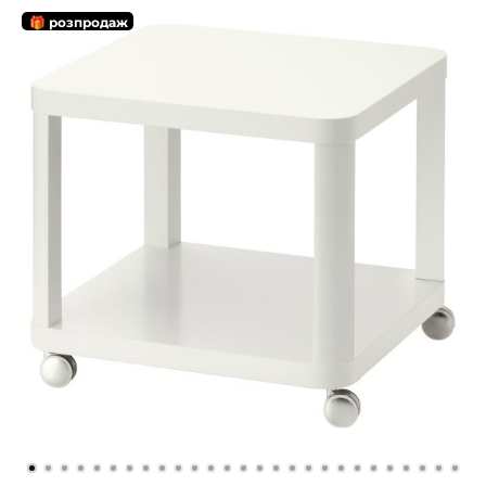
🎁 розпродаж