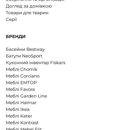
Догляд за домівкою
Товари для тварин
Серії
БРЕНДИ
Басейни Bestway
Батути NeoSport
Кухонний інвентар Fiskars
Меблі Chomik
Меблі Corciano
Меблі EMTOP
Меблі Favora
Меблі Garden Line
Меблі Halmar
Меблі Ikea
Меблі Keter
Меблі Kontrast
Меблі Mebel Elit