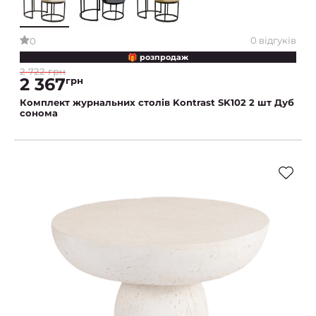
0 відгуків
0
🎁 розпродаж
2 722 грн
2 367
грн
Комплект журнальних столів Kontrast SK102 2 шт Дуб
сонома