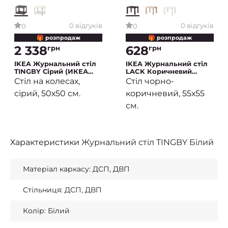
0 відгуків
0 відгуків
0
0
🎁 розпродаж
🎁 розпродаж
2 338
628
грн
грн
IKEA Журнальний стіл
IKEA Журнальний стіл
TINGBY Сірий (ИКЕА
LACK Коричневий
ТИНГБИ)
(ИКЕА LACK)
Стіл на колесах,
Стіл чорно-
сірий, 50х50 см.
коричневий, 55х55
см.
Характеристики
Журнальний стіл TINGBY Білий
Матеріал каркасу: ДСП, ДВП
Стільниця: ДСП, ДВП
Колір: Білий