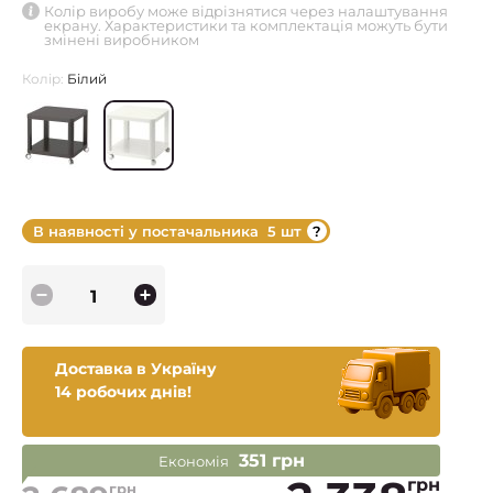
Колір виробу може відрізнятися через налаштування
екрану. Характеристики та комплектація можуть бути
змінені виробником
Колір:
Білий
В наявності у постачальника
5 шт
Доставка в Україну
14 робочих днів!
351 грн
Економія
грн
грн