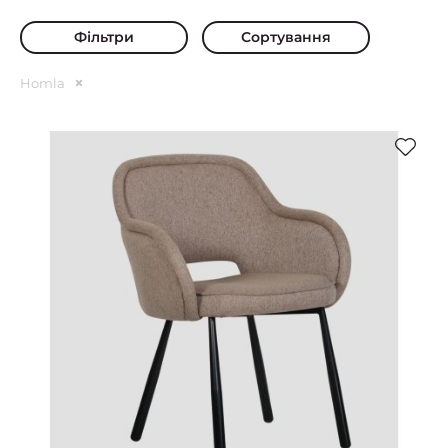
Фільтри
Сортування
Homla