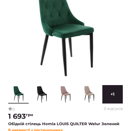
+1
0 відгуків
0
1 693
грн
Обідній стілець Homla LOUIS QUILTER Welur Зелений
В наявності у постачальника