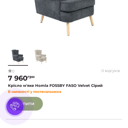
0 відгуків
0
7 960
грн
Крісло м'яке Homla FOSSBY FASO Velvet Сірий
В наявності у постачальника
Купити