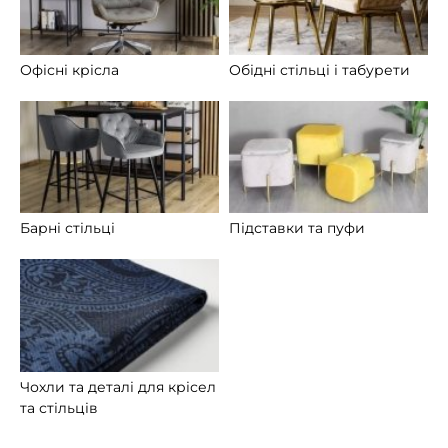
Офісні крісла
Обідні стільці і табурети
Барні стільці
Підставки та пуфи
Чохли та деталі для крісел
та стільців