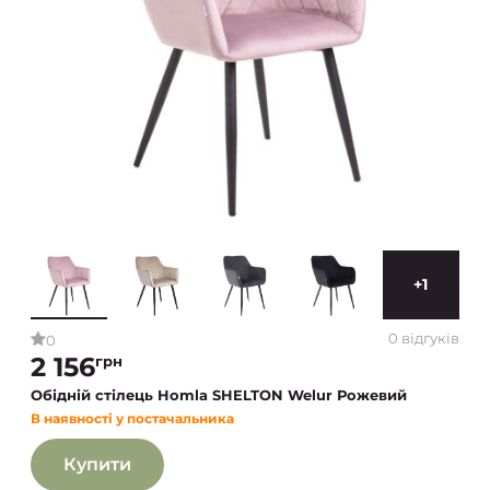
+1
0 відгуків
0
2 156
грн
Обідній стілець Homla SHELTON Welur Рожевий
В наявності у постачальника
Купити