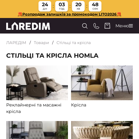
24
03
20
47
дн
год
хв
сек
🎁Розпродаж залишків за промокодом LITO2026🎁
Меню
ЛАРЕДІМ
Товари
Стільці та крісла
СТІЛЬЦІ ТА КРІСЛА HOMLA
Реклайнерні та масажні
Крісла
крісла