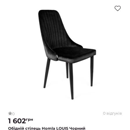
0 відгуків
0
1 602
грн
Обідній стілець Homla LOUIS Чорний