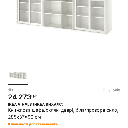
0 відгуків
0
24 273
грн
IKEA VIHALS (ИКЕА ВИХАЛС)
Книжкова шафа/скляні двері, біла/прозоре скло,
285x37x90 см
В наявності у постачальника