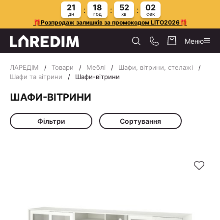
21
18
52
01
дн
год
хв
сек
🎁Розпродаж залишків за промокодом LITO2026🎁
Меню
ЛАРЕДІМ
Товари
Меблі
Шафи, вітрини, стелажі
Шафи та вітрини
Шафи-вітрини
ШАФИ-ВІТРИНИ
Фільтри
Сортування