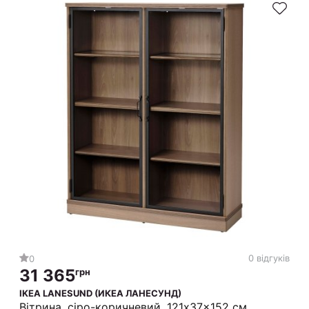
0 відгуків
0
31 365
грн
IKEA LANESUND (ИКЕА ЛАНЕСУНД)
Вітрина, сіро-коричневий, 121x37x152 см