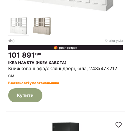
0 відгуків
0
🎁 розпродаж
101 891
грн
IKEA HAVSTA (ИКЕА ХАВСТА)
Книжкова шафа/скляні двері, біла, 243x47x212
см
В наявності у постачальника
Купити