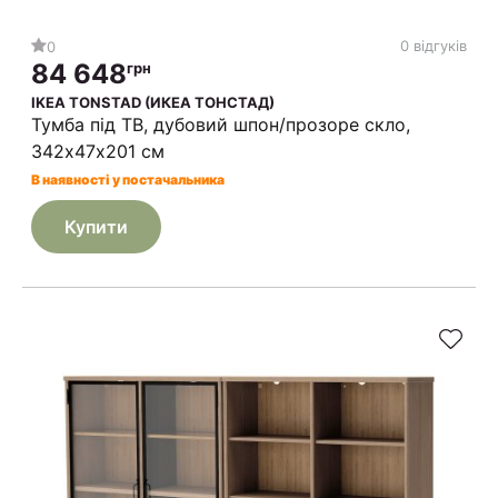
0 відгуків
0
84 648
грн
IKEA TONSTAD (ИКЕА ТОНСТАД)
Тумба під ТВ, дубовий шпон/прозоре скло,
342х47х201 см
В наявності у постачальника
Купити