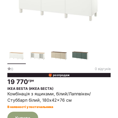
0 відгуків
0
🎁 розпродаж
19 770
грн
IKEA BESTA (ИКЕА БЕСТА)
Комбінація з ящиками, білий/Лаппвікен/
Стуббарп білий, 180x42x76 см
В наявності у постачальника