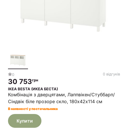
0 відгуків
0
30 753
грн
IKEA BESTA (ИКЕА БЕСТА)
Комбінація з дверцятами, Лаппвікен/Стуббарп/
Сіндвік біле прозоре скло, 180х42х114 см
В наявності у постачальника
Купити