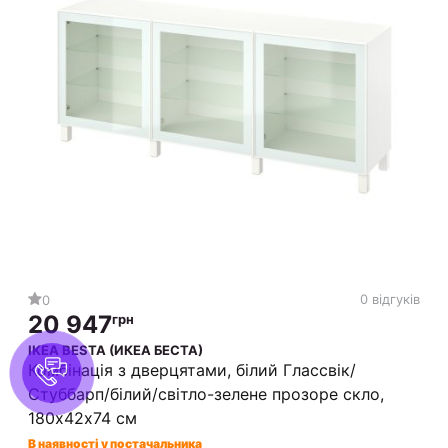
0 відгуків
0
20 947
грн
IKEA BESTA (ИКЕА БЕСТА)
Комбінація з дверцятами, білий Глассвік/
Стуббарп/білий/світло-зелене прозоре скло,
180х42х74 см
В наявності у постачальника