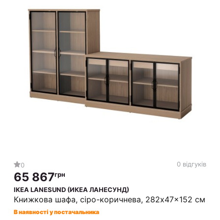
0 відгуків
0
65 867
грн
IKEA LANESUND (ИКЕА ЛАНЕСУНД)
Книжкова шафа, сіро-коричнева, 282x47x152 см
В наявності у постачальника