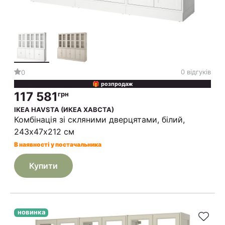
0 відгуків
0
🎁 розпродаж
117 581
грн
IKEA HAVSTA (ИКЕА ХАВСТА)
Комбінація зі скляними дверцятами, білий,
243х47х212 см
В наявності у постачальника
Купити
новинка