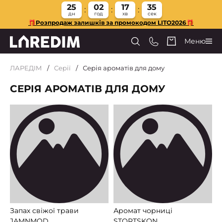
25
02
17
34
дн
год
хв
сек
🎁Розпродаж залишків за промокодом LITO2026🎁
Меню
ЛАРЕДІМ
Серії
Серія ароматів для дому
СЕРІЯ АРОМАТІВ ДЛЯ ДОМУ
Запах свіжої трави
Аромат чорниці
JАMNMOD
STORTSKON