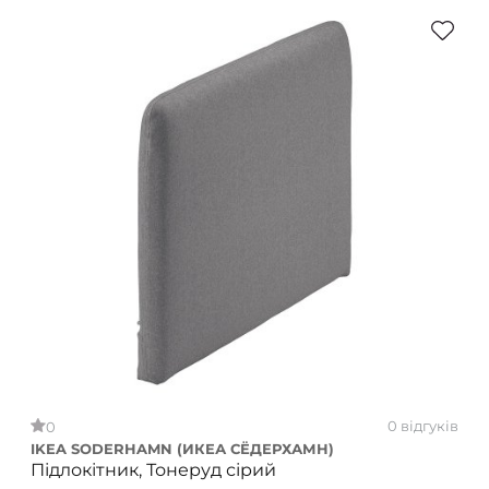
0 відгуків
0
IKEA SODERHAMN (ИКЕА СЁДЕРХАМН)
Підлокітник, Тонеруд сірий