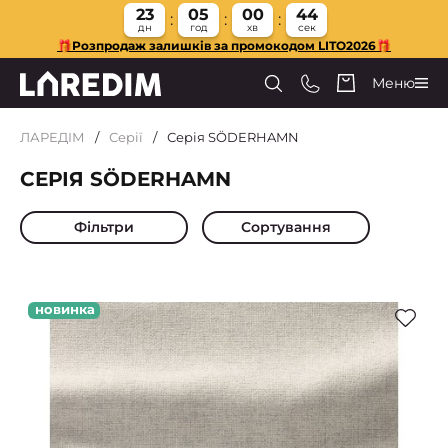
23
05
00
43
дн
год
хв
сек
🎁Розпродаж залишків за промокодом LITO2026🎁
Меню
ЛАРЕДІМ
Серії
Серія SÖDERHAMN
СЕРІЯ SÖDERHAMN
Фільтри
Сортування
новинка