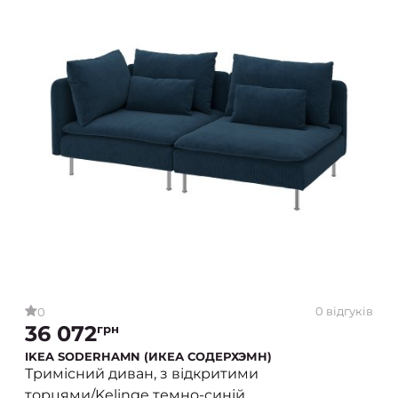
0 відгуків
0
36 072
грн
IKEA SODERHAMN (ИКЕА СОДЕРХЭМН)
Тримісний диван, з відкритими
торцями/Kelinge темно-синій