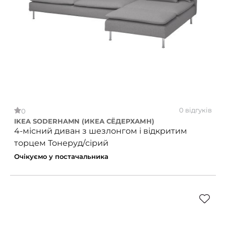
0 відгуків
0
IKEA SODERHAMN (ИКЕА СЁДЕРХАМН)
4-місний диван з шезлонгом і відкритим
торцем Тонеруд/сірий
Очікуємо у постачальника