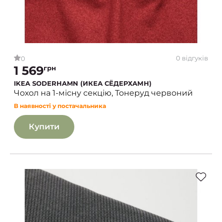
0 відгуків
0
1 569
грн
IKEA SODERHAMN (ИКЕА СЁДЕРХАМН)
Чохол на 1-місну секцію, Тонеруд червоний
В наявності у постачальника
Купити