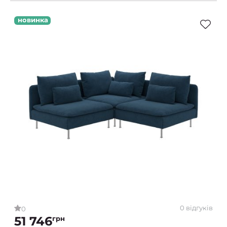
новинка
0 відгуків
0
51 746
грн