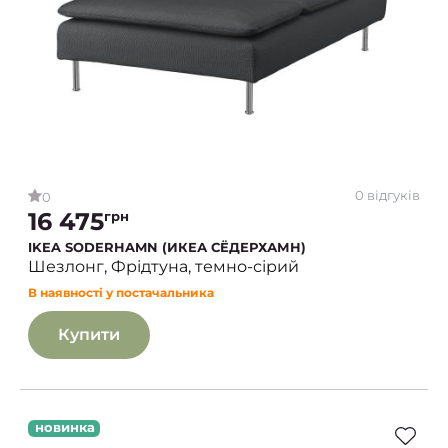
0 відгуків
0
16 475
грн
IKEA SODERHAMN (ИКЕА СЁДЕРХАМН)
Шезлонг, Фрідтуна, темно-сірий
В наявності у постачальника
Купити
новинка