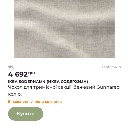
0 відгуків
0
4 692
грн
IKEA SODERHAMN (ИКЕА СОДЕРХЭМН)
Чохол для тримісної секції, бежевий Gunnared
колір.
В наявності у постачальника
Купити