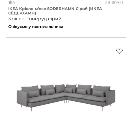
0 відгуків
0
IKEA Крісло м'яке SODERHAMN Сірий (ИКЕА
СЁДЕРХАМН)
Крісло, Тонеруд сірий
Очікуємо у постачальника