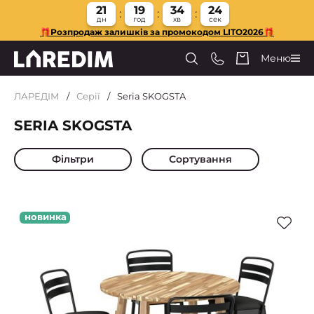
21
19
34
24
дн
год
хв
сек
🎁Розпродаж залишків за промокодом LITO2026🎁
Меню
ЛАРЕДІМ
Серії
Seria SKOGSTA
SERIA SKOGSTA
Фільтри
Сортування
новинка