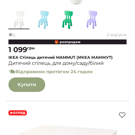
0 відгуків
0
🎁 розпродаж
1 099
грн
IKEA Стілець дитячий MAMMUT (ИКЕА МАММУТ)
Дитячий стілець, для дому/саду/білий
Відправимо протягом 24 годин
Купити
огляд