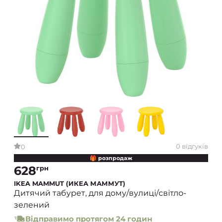
0 відгуків
0
🎁 розпродаж
628
грн
IKEA MAMMUT (ИКЕА МАММУТ)
Дитячий табурет, для дому/вулиці/світло-
зелений
Відправимо протягом 24 годин