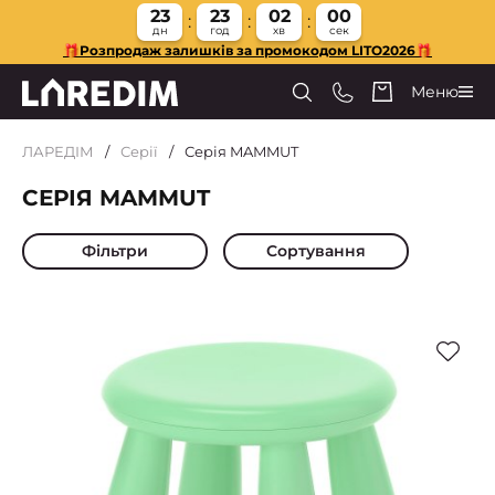
23
23
01
59
дн
год
хв
сек
🎁Розпродаж залишків за промокодом LITO2026🎁
Меню
ЛАРЕДІМ
Серії
Серія MAMMUT
СЕРІЯ MAMMUT
Фільтри
Сортування