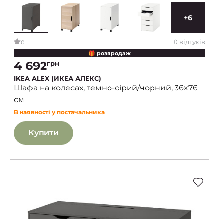
+6
0 відгуків
0
🎁 розпродаж
4 692
грн
IKEA ALEX (ИКЕА АЛЕКС)
Шафа на колесах, темно-сірий/чорний, 36x76
см
В наявності у постачальника
Купити