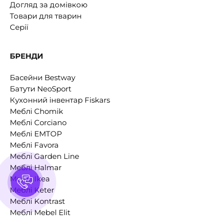
Догляд за домівкою
Товари для тварин
Серії
БРЕНДИ
Басейни Bestway
Батути NeoSport
Кухонний інвентар Fiskars
Меблі Chomik
Меблі Corciano
Меблі EMTOP
Меблі Favora
Меблі Garden Line
Меблі Halmar
Меблі Ikea
Меблі Keter
Меблі Kontrast
Меблі Mebel Elit