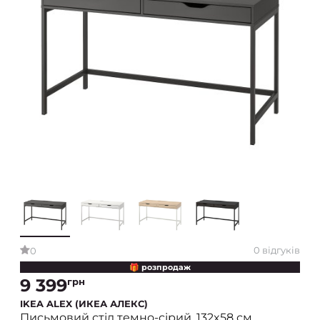
0 відгуків
0
🎁 розпродаж
9 399
грн
IKEA ALEX (ИКЕА АЛЕКС)
Письмовий стіл темно-сірий, 132x58 см