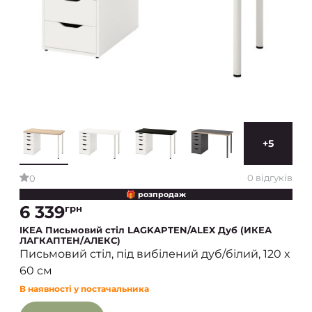
+5
0 відгуків
0
🎁 розпродаж
6 339
грн
IKEA Письмовий стіл LAGKAPTEN/ALEX Дуб (ИКЕА
ЛАГКАПТЕН/АЛЕКС)
Письмовий стіл, під вибілений дуб/білий, 120 x
60 см
В наявності у постачальника