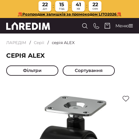
22
15
41
21
дн
год
хв
сек
🎁Розпродаж залишків за промокодом LITO2026🎁
Меню
ЛАРЕДІМ
Серії
серія ALEX
СЕРІЯ ALEX
Фільтри
Сортування