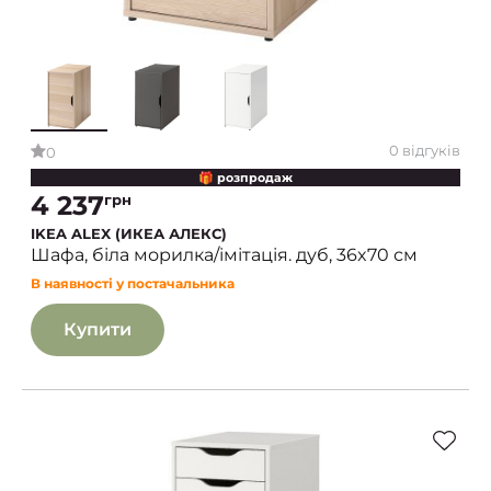
0 відгуків
0
🎁 розпродаж
4 237
грн
IKEA ALEX (ИКЕА АЛЕКС)
Шафа, біла морилка/імітація. дуб, 36x70 см
В наявності у постачальника
Купити