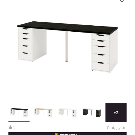
+2
0 відгуків
0
🎁 розпродаж