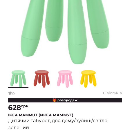
0 відгуків
0
🎁 розпродаж
628
грн
IKEA MAMMUT (ИКЕА МАММУТ)
Дитячий табурет, для дому/вулиці/світло-
зелений