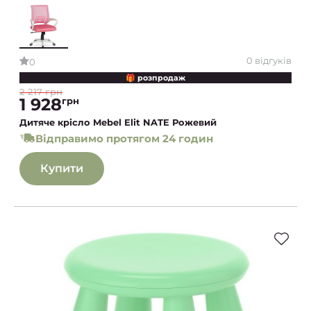
0 відгуків
0
🎁 розпродаж
2 217 грн
1 928
грн
Дитяче крісло Mebel Elit NATE Рожевий
Відправимо протягом 24 годин
Купити