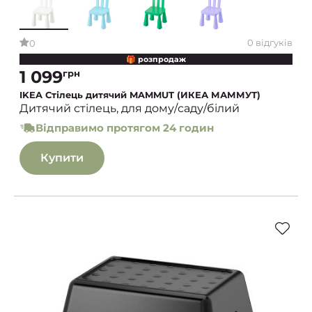
0 відгуків
0
🎁 розпродаж
1 099
грн
IKEA Стілець дитячий MAMMUT (ИКЕА МАММУТ)
Дитячий стілець, для дому/саду/білий
Відправимо протягом 24 годин
Купити