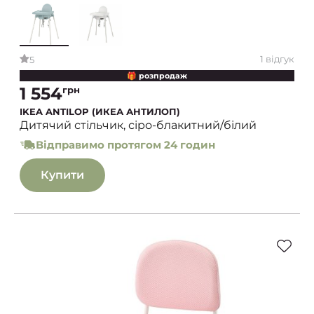
1 відгук
5
🎁 розпродаж
1 554
грн
IKEA ANTILOP (ИКЕА АНТИЛОП)
Дитячий стільчик, сіро-блакитний/білий
Відправимо протягом 24 годин
Купити