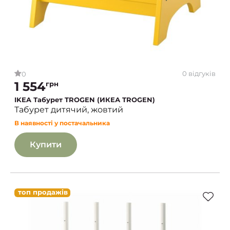
0 відгуків
0
1 554
грн
IKEA Табурет TROGEN (ИКЕА TROGEN)
Табурет дитячий, жовтий
В наявності у постачальника
Купити
топ продажів