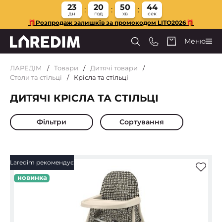
23
20
50
43
дн
год
хв
сек
🎁Розпродаж залишків за промокодом LITO2026🎁
Меню
ЛАРЕДІМ
Товари
Дитячі товари
Столи та стільці
Крісла та стільці
ДИТЯЧІ КРІСЛА ТА СТІЛЬЦІ
Фільтри
Сортування
Laredim рекомендує
новинка