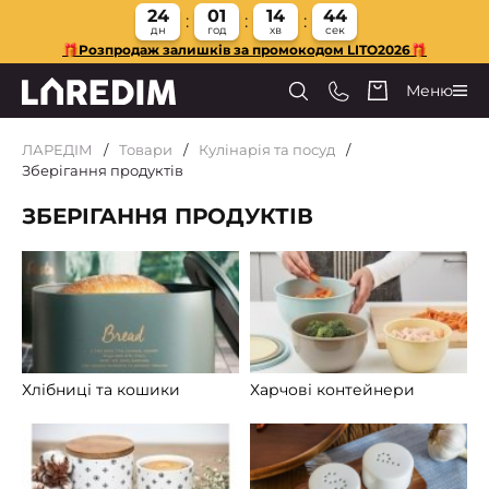
24
01
14
43
дн
год
хв
сек
🎁Розпродаж залишків за промокодом LITO2026🎁
Меню
ЛАРЕДІМ
Товари
Кулінарія та посуд
Зберігання продуктів
ЗБЕРІГАННЯ ПРОДУКТІВ
Хлібниці та кошики
Харчові контейнери