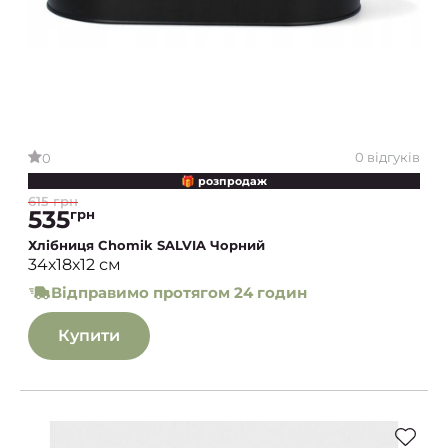
0 відгуків
0
🎁 розпродаж
615 грн
535
грн
Хлібниця Chomik SALVIA Чорний
34х18х12 см
Відправимо протягом 24 годин
Купити