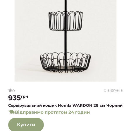
0 відгуків
0
935
грн
Сервірувальний кошик Homla WARDON 28 см Чорний
Відправимо протягом 24 годин
Купити