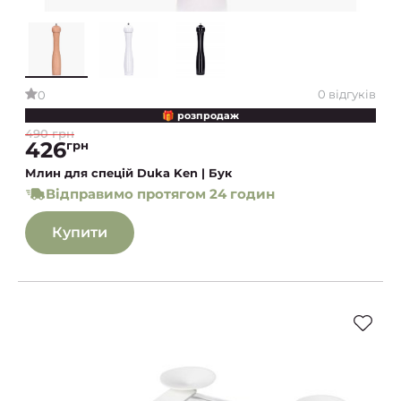
0 відгуків
0
🎁 розпродаж
490 грн
426
грн
Млин для спецій Duka Ken | Бук
Відправимо протягом 24 годин
Купити