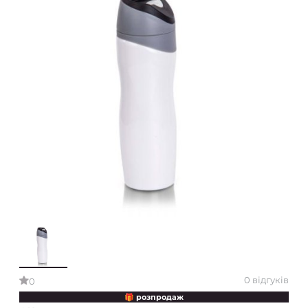
0 відгуків
0
🎁 розпродаж