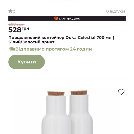
0 відгуків
0
🎁 розпродаж
607 грн
528
грн
Порцеляновий контейнер Duka Celestial 700 мл |
Білий/Золотий принт
Відправимо протягом 24 годин
Купити