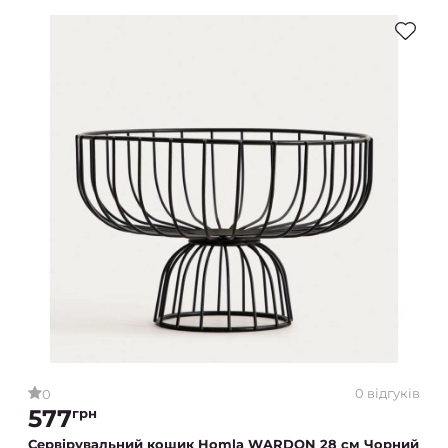
0 відгуків
0
577
грн
Сервірувальний кошик Homla WARDON 28 см Чорний