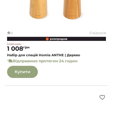
0 відгуків
0
🎁 розпродаж
1 131 грн
1 008
грн
Набір для спецій Homla ANTHE | Дерево
Відправимо протягом 24 годин
Купити