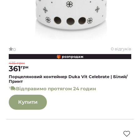
0 відгуків
0
🎁 розпродаж
415 грн
361
грн
Порцеляновий контейнер Duka Vit Celebrate | Білий/
Принт
Відправимо протягом 24 годин
Купити