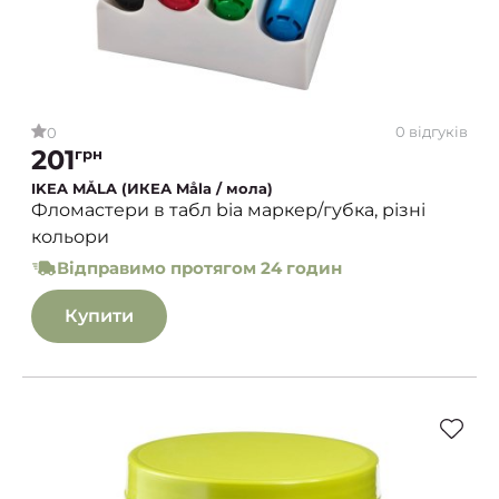
0 відгуків
0
201
грн
IKEA MÅLA (ИКЕА Måla / мола)
Фломастери в табл bia маркер/губка, різні
кольори
Відправимо протягом 24 годин
Купити