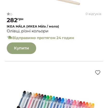
0 відгуків
0
282
грн
IKEA MÅLA (ИКЕА Måla / мола)
Олівці, різні кольори
Відправимо протягом 24 годин
Купити