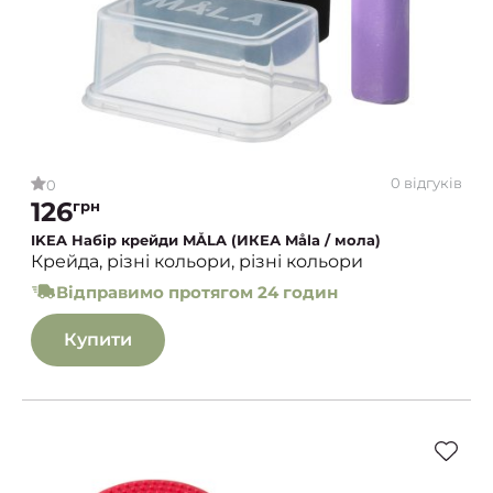
0 відгуків
0
126
грн
IKEA Набір крейди MÅLA (ИКЕА Måla / мола)
Крейда, різні кольори, різні кольори
Відправимо протягом 24 годин
Купити