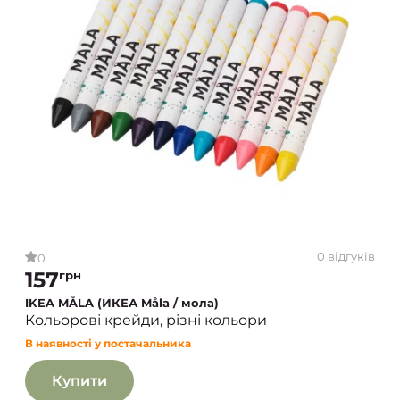
0 відгуків
0
157
грн
IKEA MÅLA (ИКЕА Måla / мола)
Кольорові крейди, різні кольори
В наявності у постачальника
Купити