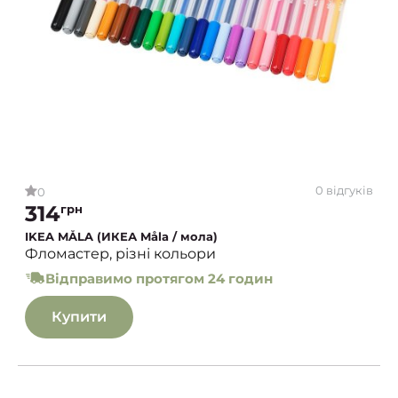
0 відгуків
0
314
грн
IKEA MÅLA (ИКЕА Måla / мола)
Фломастер, різні кольори
Відправимо протягом 24 годин
Купити