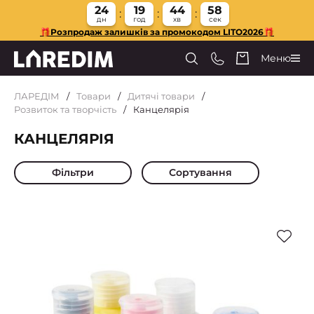
24
19
44
57
дн
год
хв
сек
🎁Розпродаж залишків за промокодом LITO2026🎁
Меню
ЛАРЕДІМ
Товари
Дитячі товари
Розвиток та творчість
Канцелярія
КАНЦЕЛЯРІЯ
Фільтри
Сортування