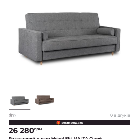
0 відгуків
0
🎁 розпродаж
26 280
грн
Розкладний диван Mebel Elit MALTA Сірий