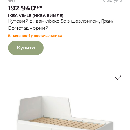
0 відгуків
0
192 940
грн
IKEA VIMLE (ИКЕА ВИМЛЕ)
Кутовий диван-ліжко 5o з шезлонгом, Гран/
Бомстад чорний
В наявності у постачальника
Купити