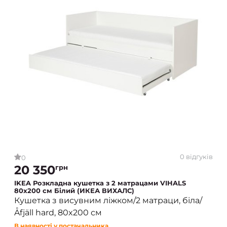
0 відгуків
0
20 350
грн
IKEA Розкладна кушетка з 2 матрацами VIHALS
80х200 см Білий (ИКЕА ВИХАЛС)
Кушетка з висувним ліжком/2 матраци, біла/
Åfjäll hard, 80x200 см
В наявності у постачальника