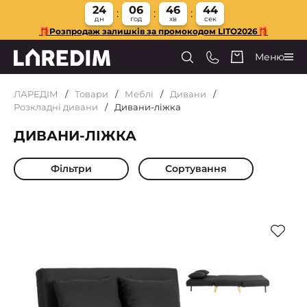
24
06
46
43
дн
год
хв
сек
🎁Розпродаж залишків за промокодом LITO2026🎁
Меню
ЛАРЕДІМ
Товари
Меблі
Дивани
Розкладні дивани
Дивани-ліжка
ДИВАНИ-ЛІЖКА
Фільтри
Сортування