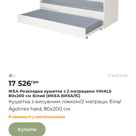
0 відгуків
0
17 526
грн
IKEA Розкладна кушетка з 2 матрацами VIHALS
80х200 см Білий (ИКЕА ВИХАЛС)
Кушетка з висувним ліжком/2 матраци, біла/
Ågotnes hard, 80x200 см
В наявності у постачальника
Купити