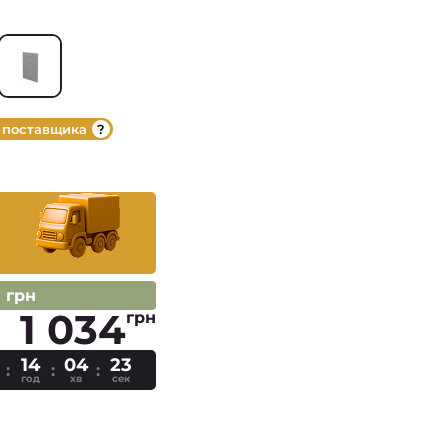
 поставщика
5 грн
1 034
грн
14
04
23
год
хв
сек