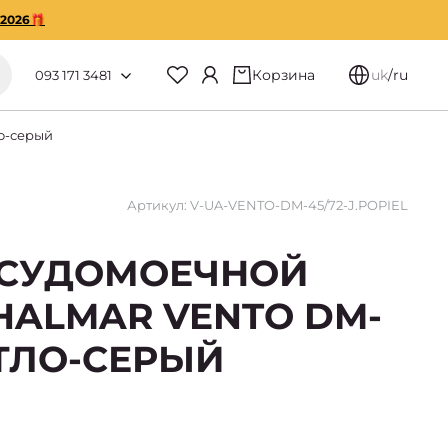
O2026🎁
Корзина
uk
/
ru
093 171 3481
о-серый
Артикул: V-UA-VENTO-DM-45/72-J.POPIEL
ОСУДОМОЕЧНОЙ
ALMAR VENTO DM-
ВЕТЛО-СЕРЫЙ