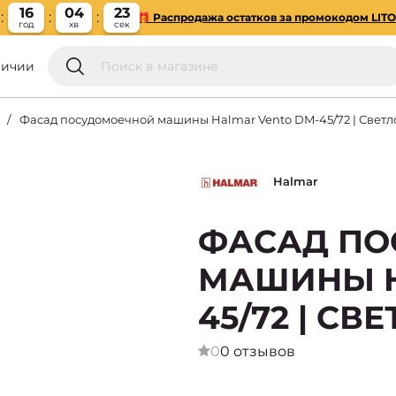
16
04
22
🎁 Распродажа остатков за промокодом LIT
год
хв
сек
личии
Фасад посудомоечной машины Halmar Vento DM-45/72 | Светл
Halmar
ФАСАД П
МАШИНЫ H
45/72 | С
0
0 отзывов