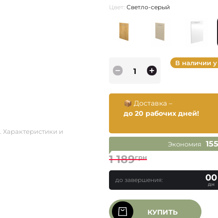
Цвет:
Светло-серый
В наличии у
📦 Доставка –
до 20 рабочих дней!
. Характеристики и
15
Экономия
1 189
грн
00
до завершения:
дн
КУПИТЬ