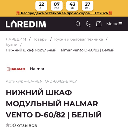
22
07
43
27
дн
год
хв
сек
🎁 Распродажа остатков за промокодом LITO2026🎁
Меню
ЛАРЕДИМ
Товары
Кухни и бытовая техника
Кухни
Нижний шкаф модульный Halmar Vento D-60/82 | Белый
Halmar
Артикул: V-UA-VENTO-D-60/82-BIAŁY
НИЖНИЙ ШКАФ
МОДУЛЬНЫЙ HALMAR
VENTO D-60/82 | БЕЛЫЙ
0
0 отзывов