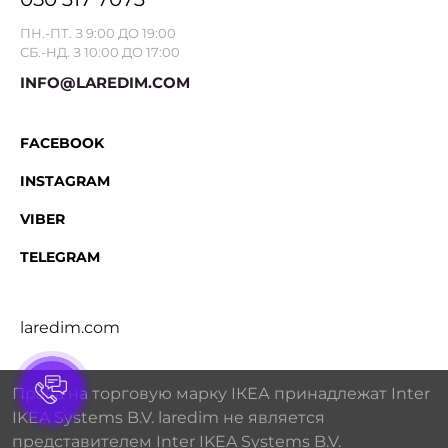
ПН.-ПТ. З 9:00 ДО 19:00
СБ.-НД. З 10:00 ДО 17:00
INFO@LAREDIM.COM
FACEBOOK
INSTAGRAM
VIBER
TELEGRAM
laredim.com
Права на торговую марку IКЕА принадлежат Inter
IKEA Systems B.V. laredim не является
представителем Inter IKEA Systems B.V.