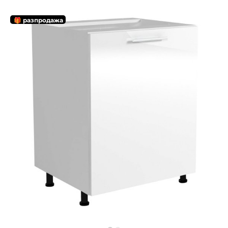
🎁 разпродажа