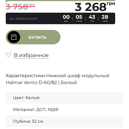
3 268
грн
3 758
грн
00
05
43
27
до завершения:
дн
год
хв
сек
КУПИТЬ
В избранное
Характеристики
Нижний шкаф модульный
Halmar Vento D-60/82 | Белый
Цвет: Белый
Материал: ДСП, МДФ
Глубина: 52 см