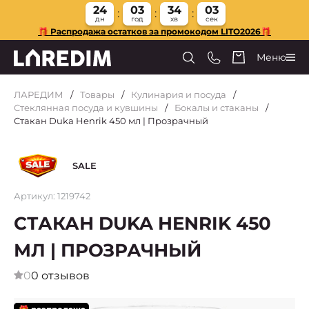
24
03
34
02
дн
год
хв
сек
🎁 Распродажа остатков за промокодом LITO2026🎁
Меню
ЛАРЕДИМ
Товары
Кулинария и посуда
Стеклянная посуда и кувшины
Бокалы и стаканы
Стакан Duka Henrik 450 мл | Прозрачный
SALE
Артикул: 1219742
СТАКАН DUKA HENRIK 450
МЛ | ПРОЗРАЧНЫЙ
0
0 отзывов