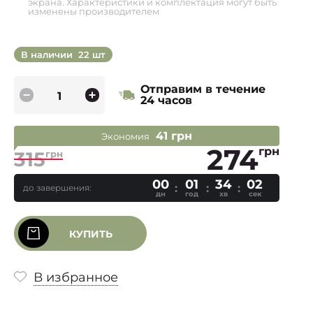
экрана. Характеристики и комплектация могут быть
изменены производителем
В наличии
22 шт
Отправим в течение
24 часов
41 грн
Экономия
274
грн
315
грн
00
01
34
02
до завершения:
дн
год
хв
сек
КУПИТЬ
В избранное