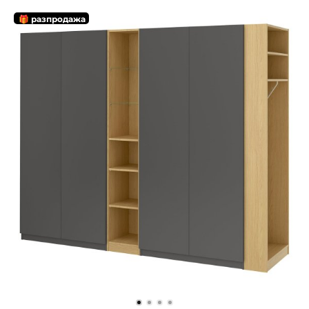
🎁 разпродажа