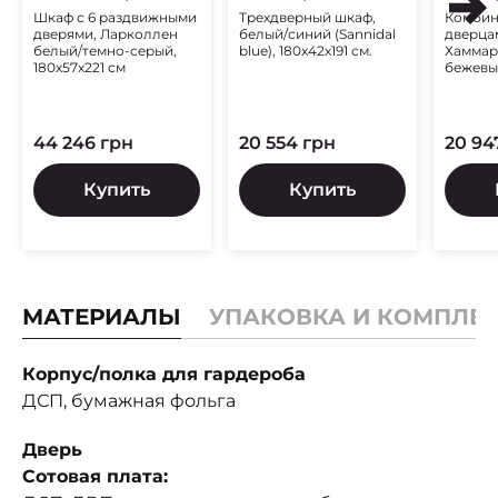
Шкаф с 6 раздвижными
Трехдверный шкаф,
Комбин
дверями, Ларколлен
белый/синий (Sannidal
дверца
белый/темно-серый,
blue), 180x42x191 см.
Хаммар
180x57x221 см
бежевый
44 246 грн
20 554 грн
20 94
Купить
Купить
МАТЕРИАЛЫ
УПАКОВКА И КОМПЛЕ
Корпус/полка для гардероба
ДСП, бумажная фольга
Дверь
Сотовая плата: