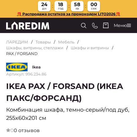
24
18
58
00
дн
год
хв
сек
🎁 Распродажа остатков за промокодом LITO2026🎁
Меню
ЛАРЕДИМ
Товары
Мебель
Шкафы, витрины, стеллажи
Шкафы и витрины
PAX / FORSAND
Ikea
Артикул: 996.234.86
IKEA PAX / FORSAND (ИКЕА
ПАКС/ФОРСАНД)
Комбинация шкафа, темно-серый/под дуб,
255x60x201 см
0
0 отзывов