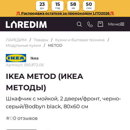
23
15
58
49
дн
год
хв
сек
🎁 Распродажа остатков за промокодом LITO2026🎁
Меню
ЛАРЕДИМ
Товары
Кухни и бытовая техника
Модульные кухни
METOD
Ikea
Артикул: 595.872.06
IKEA METOD (ИКЕА
МЕТОДЫ)
Шкафчик с мойкой, 2 двери/фронт, черно-
серый/Bodbyn black, 80x60 см
0
0 отзывов