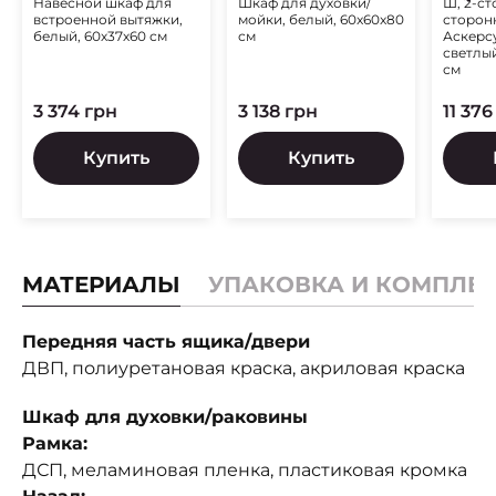
Навесной шкаф для
Шкаф для духовки/
Ш, 2-ст
МЕТОДЫ)
МАКС
встроенной вытяжки,
мойки, белый, 60x60x80
сторон
белый, 60х37х60 см
см
Аскерс
светлый
см
3 374 грн
3 138 грн
11 376
Купить
Купить
МАТЕРИАЛЫ
УПАКОВКА И КОМПЛЕ
Передняя часть ящика/двери
ДВП, полиуретановая краска, акриловая краска
Шкаф для духовки/раковины
Рамка:
ДСП, меламиновая пленка, пластиковая кромка