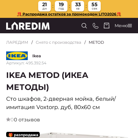
21
19
33
54
дн
год
хв
сек
🎁 Распродажа остатков за промокодом LITO2026🎁
Меню
ЛАРЕДИМ
Снято с производства
METOD
Ikea
Артикул: 495.392.54
IKEA METOD (ИКЕА
МЕТОДЫ)
Сто шкафов, 2-дверная мойка, белый/
имитация Voxtorp. дуб, 80х60 см
0
0 отзывов
🎁 разпродажа