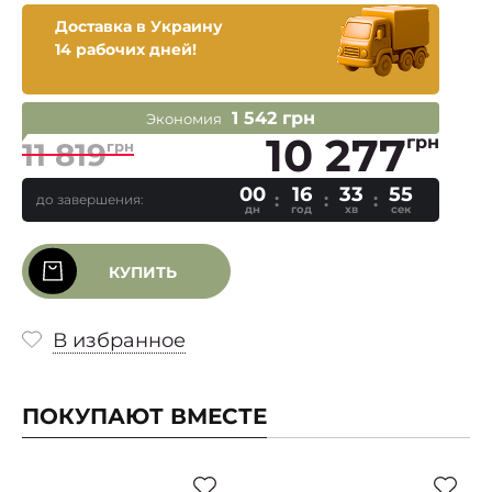
Доставка в Украину
14 рабочих дней!
1 542 грн
Экономия
10 277
грн
11 819
грн
00
16
33
55
до завершения:
дн
год
хв
сек
КУПИТЬ
В избранное
ПОКУПАЮТ ВМЕСТЕ