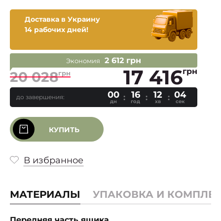
Доставка в Украину
14 рабочих дней!
2 612 грн
Экономия
17 416
грн
20 028
грн
00
16
12
03
до завершения:
дн
год
хв
сек
КУПИТЬ
В избранное
МАТЕРИАЛЫ
УПАКОВКА И КОМПЛЕ
Передняя часть ящика