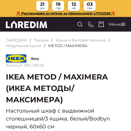
21
19
12
03
дн
год
хв
сек
🎁 Распродажа остатков за промокодом LITO2026🎁
Меню
ЛАРЕДИМ
Товары
Кухни и бытовая техника
Модульные кухни
METOD / MAXIMERA
Ikea
Артикул: 995.789.26
IKEA METOD / MAXIMERA
(ИКЕА МЕТОДЫ/
МАКСИМЕРА)
Настольный шкаф с выдвижной
столешницей/3 ящика, белый/Bodbyn
черный, 60x60 см