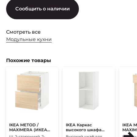
Сообщить о наличии
Смотреть все
Модульные кухни
Похожие товары
IKEA METOD /
IKEA Каркас
IKEA M
MAXIMERA (ИКЕА
высокого шкафа
MAXIM
МЕТОДЫ/
METOD (ИКЕА
МЕТО
Ш, 2-сторонний, 2-
Высокий шкаф для
Наполь