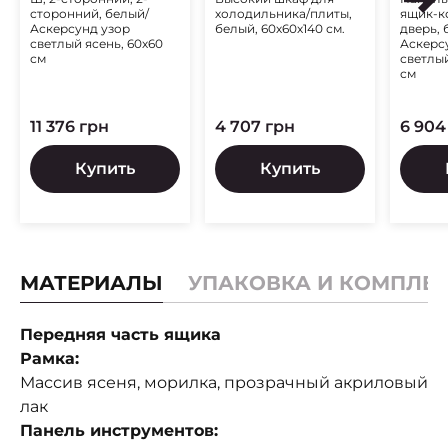
МАКСИМЕРА)
МЕТОДЫ)
МАКС
сторонний, белый/
холодильника/плиты,
ящик-к
Аскерсунд узор
белый, 60х60х140 см.
дверь, 
светлый ясень, 60х60
Аскерс
см
светлый
см
11 376 грн
4 707 грн
6 904
Купить
Купить
МАТЕРИАЛЫ
УПАКОВКА И КОМПЛЕ
Передняя часть ящика
Рамка:
Массив ясеня, морилка, прозрачный акриловый
лак
Панель инструментов: