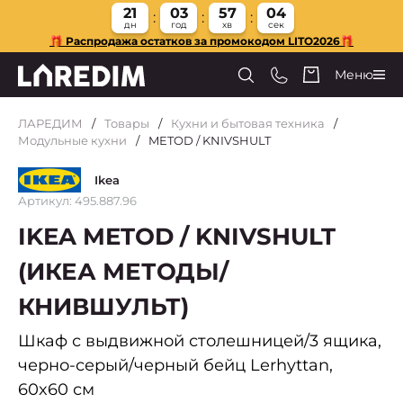
21
03
57
04
дн
год
хв
сек
🎁 Распродажа остатков за промокодом LITO2026🎁
Меню
ЛАРЕДИМ
Товары
Кухни и бытовая техника
Модульные кухни
METOD / KNIVSHULT
Ikea
Артикул: 495.887.96
IKEA METOD / KNIVSHULT
(ИКЕА МЕТОДЫ/
КНИВШУЛЬТ)
Шкаф с выдвижной столешницей/3 ящика,
черно-серый/черный бейц Lerhyttan,
60x60 см